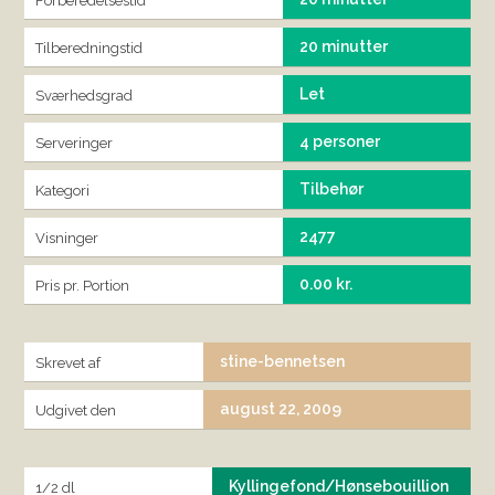
Forberedelsestid
20 minutter
Tilberedningstid
Let
Sværhedsgrad
4 personer
Serveringer
Tilbehør
Kategori
2477
Visninger
0.00 kr.
Pris pr. Portion
stine-bennetsen
Skrevet af
august 22, 2009
Udgivet den
Kyllingefond/Hønsebouillion
1/2 dl