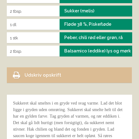
Sukker (melis)
2 tbsp.
Fløde 38 %, Piskefløde
1 dl
Peber, chili rød eller grøn, rå
1 stk
Balsamico (eddike) lys og mørk
2 tbsp.
Udskriv opskrift
Sukkeret skal smeltes i en gryde ved svag varme. Lad det blot
ligge i gryden uden omrøring. Sukkeret skal smelte helt til det
har en gylden farve. Tag gryden af varmen, og rør eddiken i.
Det skal gå lidt hurtigt (men forsigtigt), da sukkeret nemt
stivner. Hak chilien og bland det og fonden i gryden. Lad
saucen koge igennem til sukkeret er helt opløst. Så røres