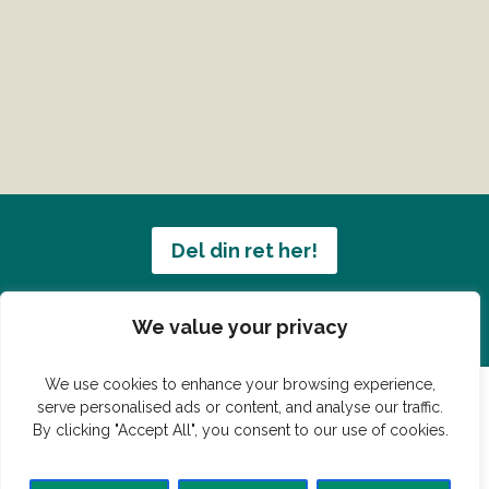
Del din ret her!
Har du en konge ret du vil dele?
We value your privacy
We use cookies to enhance your browsing experience,
serve personalised ads or content, and analyse our traffic.
By clicking "Accept All", you consent to our use of cookies.
© Vildmedmad.dk 2019. God og nem mad!
Forside
Gastroshop
Madjokes
Mad tips
Madblog