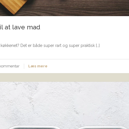
il at lave mad
 i køkkenet? Det er både super rart og super praktisk […]
n kommentar
Læs mere