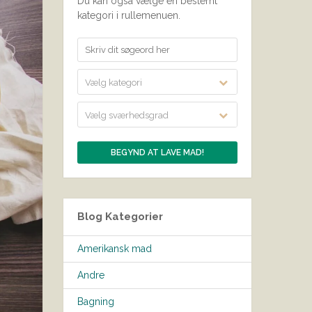
Du kan også vælge en bestemt
kategori i rullemenuen.
Vælg kategori
Vælg sværhedsgrad
Blog Kategorier
Amerikansk mad
Andre
Bagning