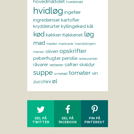
hovedmåltidet
hvedebrød
hvidløg
ingefær
ingredienser
kartofler
krydderurter
kyllingekød
kål
kød
løg
køkken
Køkkenet
mad
maden
madvarer
mandolinjern
opskrifter
oliven
merian
peberfrugter
persille
restauranter
råvarer
safran
skaldyr
rødbeder
suppe
tomater
vin
svinekød
øl
zucchini
DEL PÅ
DEL PÅ
PIN PÅ
TWITTER
FACEBOOK
PINTEREST