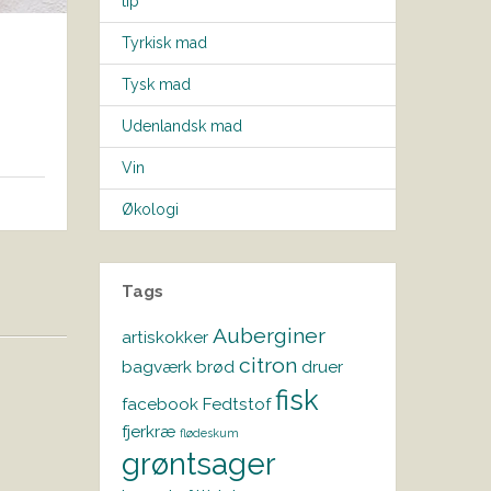
tip
Tyrkisk mad
Tysk mad
Udenlandsk mad
Vin
Økologi
Tags
Auberginer
artiskokker
citron
bagværk
brød
druer
fisk
facebook
Fedtstof
fjerkræ
flødeskum
grøntsager