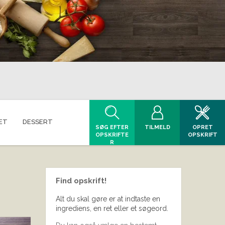
ET
DESSERT
SØG EFTER
TILMELD
OPRET
OPSKRIFTE
OPSKRIFT
R
Find opskrift!
Alt du skal gøre er at indtaste en
ingrediens, en ret eller et søgeord.