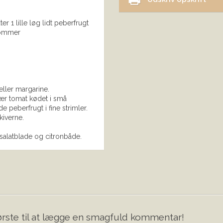
r 1 lille løg lidt peberfrugt
blommer
ller margarine.
kær tomat kødet i små
e peberfrugt i fine strimler.
kiverne.
salatblade og citronbåde.
rste til at lægge en smagfuld kommentar!