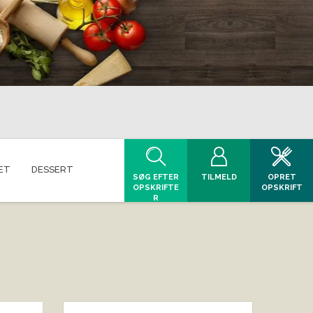
ET
DESSERT
SØG EFTER
TILMELD
OPRET
OPSKRIFTE
OPSKRIFT
R