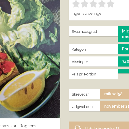
Bedøm denne vare:
IND
1.00
Ingen vurderinger.
Mid
Sværhedsgrad
im
For
Kategori
34
Visninger
Pris pr. Portion
mikael58
Skrevet af
november 21
Udgivet den
farves sort. Rognens
Udskriv opskrift