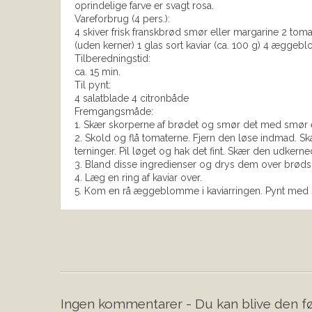
oprindelige farve er svagt rosa.
Vareforbrug (4 pers.):
4 skiver frisk franskbrød smør eller margarine 2 tomate
(uden kerner) 1 glas sort kaviar (ca. 100 g) 4 ægge
Tilberedningstid:
ca. 15 min.
Til pynt:
4 salatblade 4 citronbåde
Fremgangsmåde:
1. Skær skorperne af brødet og smør det med smør e
2. Skold og flå tomaterne. Fjern den løse indmad. S
terninger. Pil løget og hak det fint. Skær den udkerned
3. Bland disse ingredienser og drys dem over brøds
4. Læg en ring af kaviar over.
5. Kom en rå æggeblomme i kaviarringen. Pynt med 
Ingen kommentarer - Du kan blive den fø