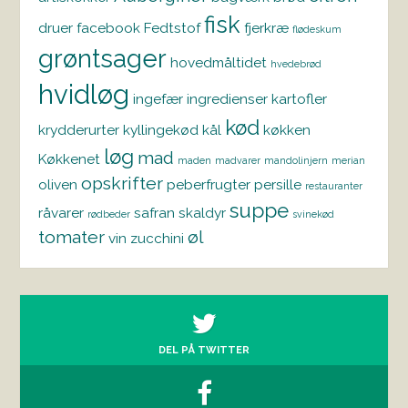
fisk
druer
facebook
Fedtstof
fjerkræ
flødeskum
grøntsager
hovedmåltidet
hvedebrød
hvidløg
ingefær
ingredienser
kartofler
kød
krydderurter
kyllingekød
kål
køkken
løg
mad
Køkkenet
maden
madvarer
mandolinjern
merian
opskrifter
oliven
peberfrugter
persille
restauranter
suppe
råvarer
safran
skaldyr
rødbeder
svinekød
tomater
øl
vin
zucchini
DEL PÅ TWITTER