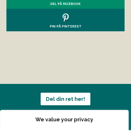
DEL PÅ FACEBOOK
PIN PÅ PINTEREST
Del din ret her!
Har du en konge ret du vil dele?
We value your privacy