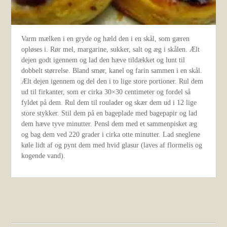
Varm mælken i en gryde og hæld den i en skål, som gæren
opløses i. Rør mel, margarine, sukker, salt og æg i skålen. Ælt
dejen godt igennem og lad den hæve tildækket og lunt til
dobbelt størrelse. Bland smør, kanel og farin sammen i en skål.
Ælt dejen igennem og del den i to lige store portioner. Rul dem
ud til firkanter, som er cirka 30×30 centimeter og fordel så
fyldet på dem. Rul dem til roulader og skær dem ud i 12 lige
store stykker. Stil dem på en bageplade med bagepapir og lad
dem hæve tyve minutter. Pensl dem med et sammenpisket æg
og bag dem ved 220 grader i cirka otte minutter. Lad sneglene
køle lidt af og pynt dem med hvid glasur (laves af flormelis og
kogende vand).