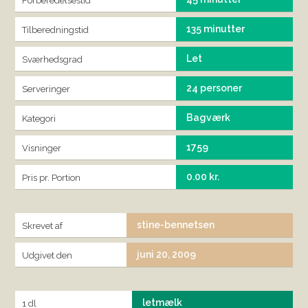
Forberedelsestid
135 minutter
Tilberedningstid
Let
Sværhedsgrad
24 personer
Serveringer
Bagværk
Kategori
1759
Visninger
0.00 kr.
Pris pr. Portion
stine-bennetsen
Skrevet af
juni 20, 2009
Udgivet den
letmælk
1 dl