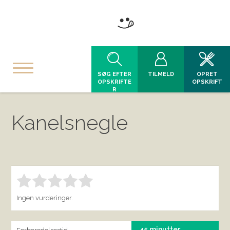
SØG EFTER
TILMELD
OPRET
OPSKRIFTE
OPSKRIFT
R
Kanelsnegle
Bedøm denne vare:
INDSEND BEDØMMELSE
1.00
Ingen vurderinger.
45 minutter