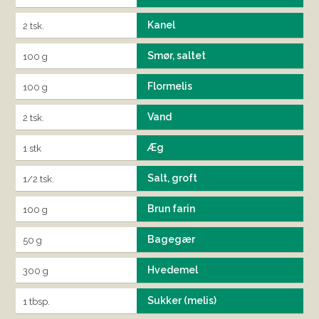
Kanel
2 tsk.
Smør, saltet
100 g
Flormelis
100 g
Vand
2 tsk.
Æg
1 stk
Salt, groft
1/2 tsk.
Brun farin
100 g
Bagegær
50 g
Hvedemel
300 g
Sukker (melis)
1 tbsp.