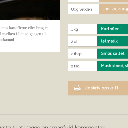
juni 20, 200
Udgivet den
 mos kartoflerne eller brug en
Kartofler
1 kg
d mælken i lidt ad gangen til
uskatnød.
letmælk
2 dl
Smør, saltet
2 tbsp.
Muskatnød, s
2 tsk.
Udskriv opskrift
rste til at lægge en smagfuld kommentar!