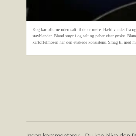
Kog kartoflerne uden salt til de er møre. Hæld vandet fra og
stavblender. Bland smør i og salt og peber efter ønske. Blan
kartoffelmosen har den ønskede konsistens. Smag til med m
Ingen kommentarer - Du kan blive den fø