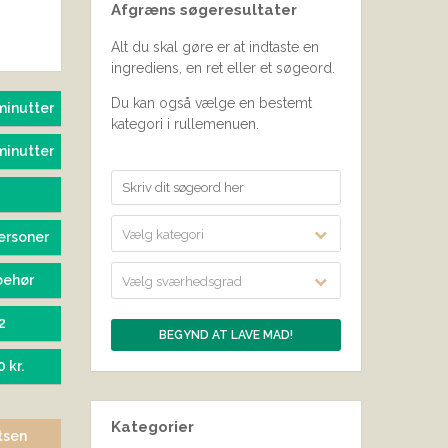
Afgræns søgeresultater
SEND BEDØMMELSE
Alt du skal gøre er at indtaste en
ingrediens, en ret eller et søgeord.
Du kan også vælge en bestemt
minutter
kategori i rullemenuen.
minutter
Vælg kategori
ersoner
behør
Vælg sværhedsgrad
2
0 kr.
Kategorier
tsen