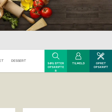
ET
DESSERT
SØG EFTER
TILMELD
OPRET
OPSKRIFTE
OPSKRIFT
R