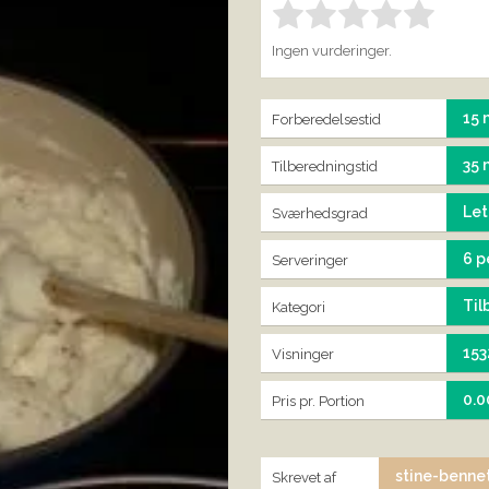
Bedøm denne vare:
IND
1.00
Ingen vurderinger.
15 
Forberedelsestid
35 
Tilberedningstid
Let
Sværhedsgrad
6 p
Serveringer
Til
Kategori
153
Visninger
0.0
Pris pr. Portion
stine-benne
Skrevet af