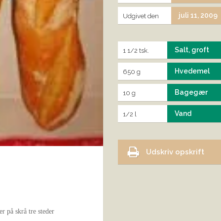
juli 11, 2009
Udgivet den
Salt, groft
1 1/2 tsk.
Hvedemel
650 g
Bagegær
10 g
Vand
1/2 l
Udskriv opskrift
r på skrå tre steder