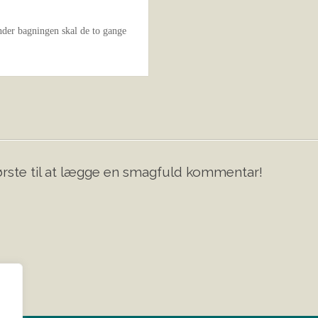
nder bagningen skal de to gange
rste til at lægge en smagfuld kommentar!