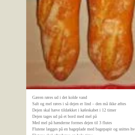
Gæren røres ud i det kolde vand
Salt og mel røres i så dejen er lind – den må ikke æltes
Dejen skal hæve tildækket i køleskabet i 12 timer
Dejen tages ud på et bord med mel på
Med mel på hænderne formes dejen til 3 flutes
Flutene lægges på en bageplade med bagepapir og snittes hve