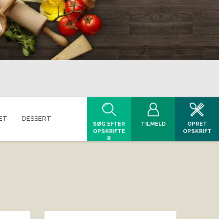
ET
DESSERT
SØG EFTER
TILMELD
OPRET
OPSKRIFTE
OPSKRIFT
R