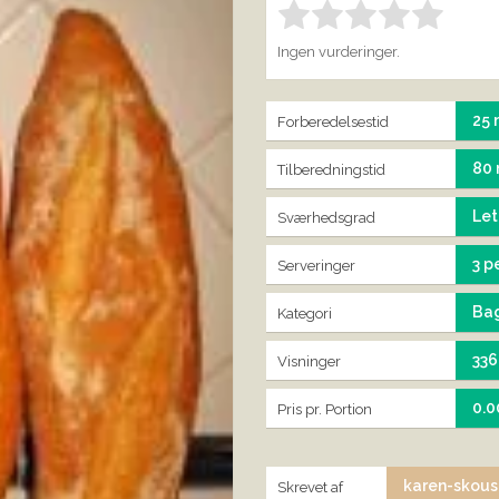
Bedøm denne vare:
IND
1.00
Ingen vurderinger.
25 
Forberedelsestid
80 
Tilberedningstid
Let
Sværhedsgrad
3 p
Serveringer
Ba
Kategori
33
Visninger
0.0
Pris pr. Portion
karen-skou
Skrevet af