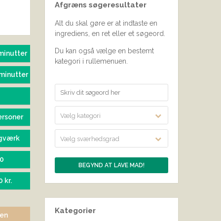
Afgræns søgeresultater
SEND BEDØMMELSE
Alt du skal gøre er at indtaste en
ingrediens, en ret eller et søgeord.
Du kan også vælge en bestemt
minutter
kategori i rullemenuen.
minutter
Vælg kategori
ersoner
gværk
Vælg sværhedsgrad
60
0 kr.
Kategorier
sen