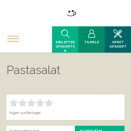
SØG EFTER
TILMELD
OPRET
OPSKRIFTE
OPSKRIFT
R
Pastasalat
Bedøm denne vare:
INDSEND BEDØMMELSE
1.00
Ingen vurderinger.
25 minutter