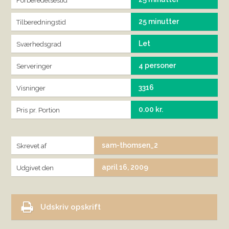
Forberedelsestid
25 minutter
Tilberedningstid
Let
Sværhedsgrad
4 personer
Serveringer
3316
Visninger
0.00 kr.
Pris pr. Portion
sam-thomsen_2
Skrevet af
april 16, 2009
Udgivet den
Udskriv opskrift