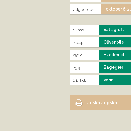
oktober 6, 
Udgivet den
Salt, groft
1 knsp.
Olivenolie
2 tbsp.
Hvedemel
250 g
Bagegær
25 g
Vand
1 1/2 dl
Udskriv opskrift