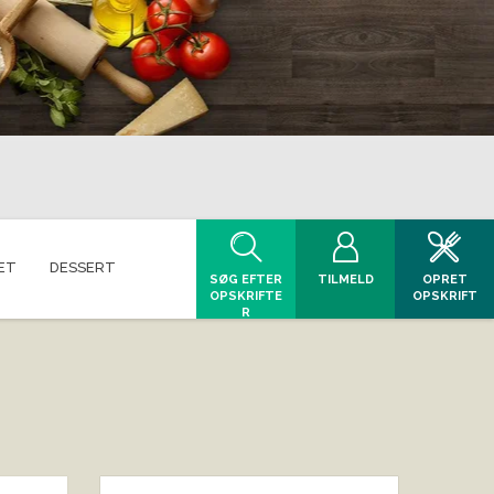
ET
DESSERT
SØG EFTER
TILMELD
OPRET
OPSKRIFTE
OPSKRIFT
R