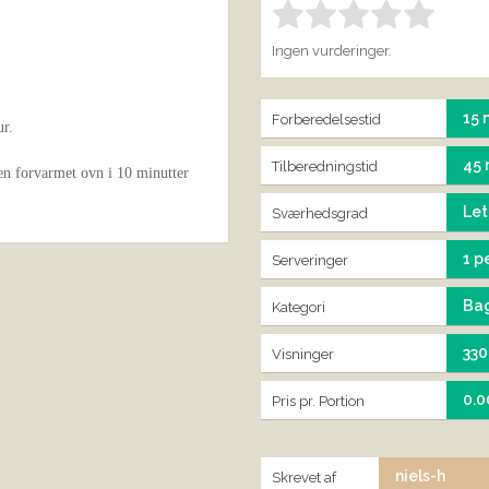
Bedøm denne vare:
IND
1.00
Ingen vurderinger.
15 
Forberedelsestid
ur.
45 
Tilberedningstid
en forvarmet ovn i 10 minutter
Let
Sværhedsgrad
1 p
Serveringer
Ba
Kategori
33
Visninger
0.0
Pris pr. Portion
niels-h
Skrevet af