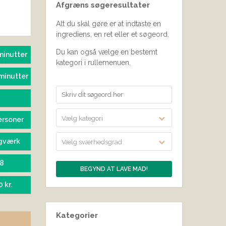
Afgræns søgeresultater
SEND BEDØMMELSE
Alt du skal gøre er at indtaste en
ingrediens, en ret eller et søgeord.
Du kan også vælge en bestemt
minutter
kategori i rullemenuen.
minutter
Vælg kategori
ersoner
gværk
Vælg sværhedsgrad
08
0 kr.
Kategorier