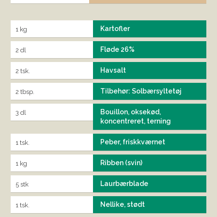
Kartofler
1 kg
Fløde 26%
2 dl
Havsalt
2 tsk.
Tilbehør: Solbærsyltetøj
2 tbsp.
Bouillon, oksekød,
3 dl
koncentreret, terning
Peber, friskkværnet
1 tsk.
Ribben (svin)
1 kg
Laurbærblade
5 stk
Nellike, stødt
1 tsk.