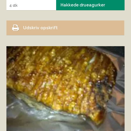
Hakkede drueagurker
4 stk
Udskriv opskrift