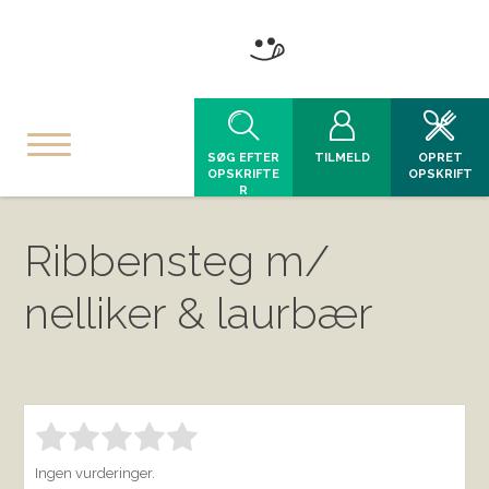
SØG EFTER
TILMELD
OPRET
OPSKRIFTE
OPSKRIFT
R
Ribbensteg m/
nelliker & laurbær
Bedøm denne vare:
INDSEND BEDØMMELSE
1.00
Ingen vurderinger.