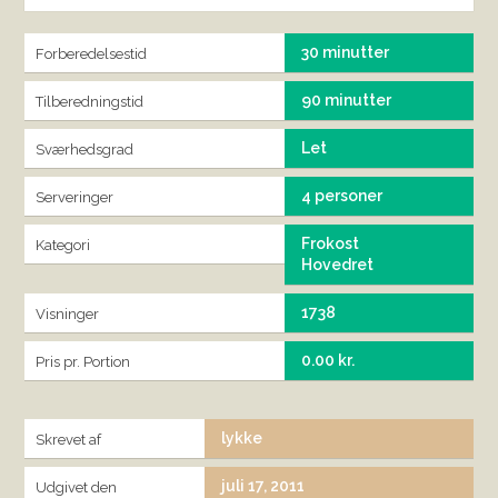
30 minutter
Forberedelsestid
90 minutter
Tilberedningstid
Let
Sværhedsgrad
4 personer
Serveringer
Frokost
Kategori
Hovedret
1738
Visninger
0.00 kr.
Pris pr. Portion
lykke
Skrevet af
juli 17, 2011
Udgivet den