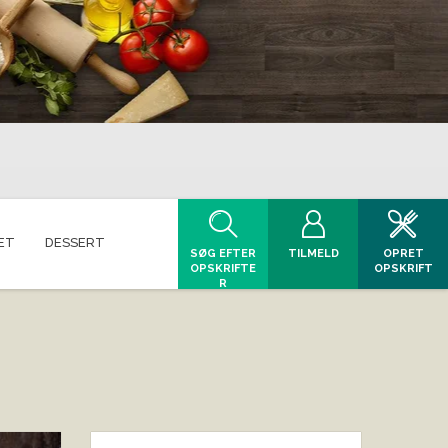
ET
DESSERT
SØG EFTER
TILMELD
OPRET
OPSKRIFTE
OPSKRIFT
R