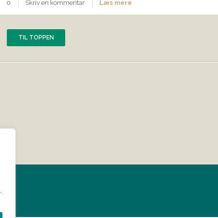
0
Skriv en kommentar
Læs mere
TIL TOPPEN
?
.