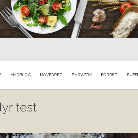
S
MADBLOG
HOVEDRET
BAGVÆRK
FORRET
BUFF
yr test