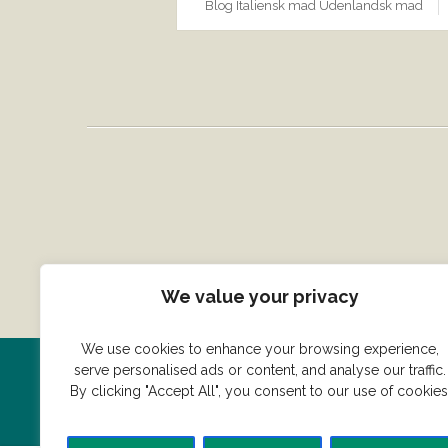
Blog
Italiensk mad
Udenlandsk mad
We value your privacy
We use cookies to enhance your browsing experience,
serve personalised ads or content, and analyse our traffic.
Har du en konge ret du vil dele
By clicking "Accept All", you consent to our use of cookies