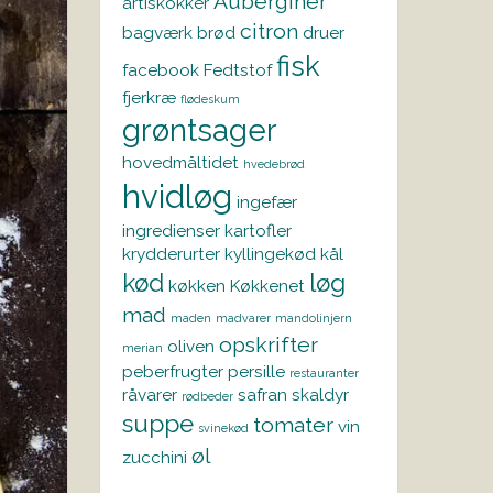
Auberginer
artiskokker
citron
bagværk
brød
druer
fisk
facebook
Fedtstof
fjerkræ
flødeskum
grøntsager
hovedmåltidet
hvedebrød
hvidløg
ingefær
ingredienser
kartofler
krydderurter
kyllingekød
kål
kød
løg
køkken
Køkkenet
mad
maden
madvarer
mandolinjern
opskrifter
oliven
merian
peberfrugter
persille
restauranter
råvarer
safran
skaldyr
rødbeder
suppe
tomater
vin
svinekød
øl
zucchini