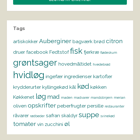
Tags
Auberginer
citron
artiskokker
bagværk
brød
fisk
druer
facebook
Fedtstof
fjerkræ
flødeskum
grøntsager
hovedmåltidet
hvedebrød
hvidløg
ingefær
ingredienser
kartofler
kød
krydderurter
kyllingekød
kål
køkken
løg
mad
Køkkenet
maden
madvarer
mandolinjern
merian
opskrifter
oliven
peberfrugter
persille
restauranter
suppe
råvarer
safran
skaldyr
rødbeder
svinekød
tomater
øl
vin
zucchini