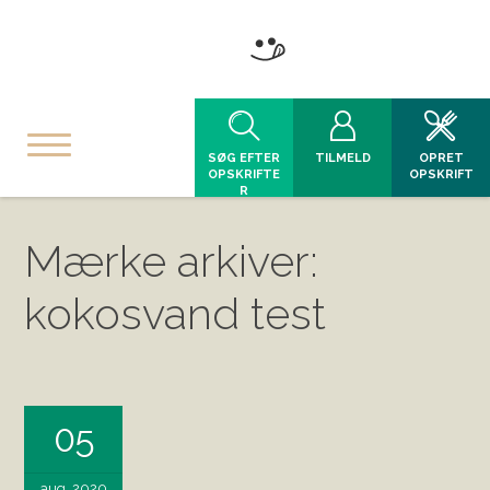
SØG EFTER
TILMELD
OPRET
OPSKRIFTE
OPSKRIFT
R
Mærke arkiver:
kokosvand test
05
aug, 2020