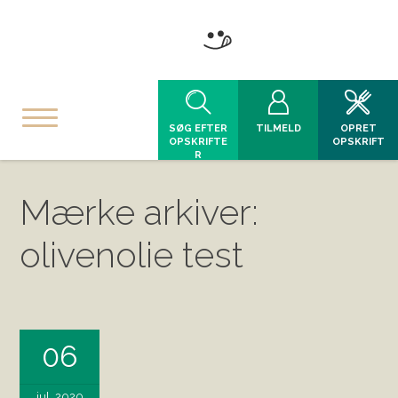
SØG EFTER
TILMELD
OPRET
OPSKRIFTE
OPSKRIFT
R
Mærke arkiver:
olivenolie test
06
jul, 2020