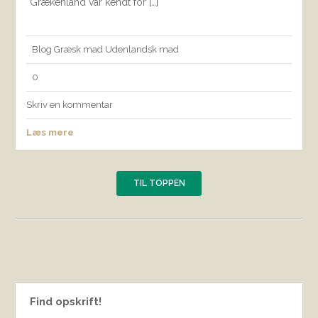
Grækenland var kendt for […]
Blog
Græsk mad
Udenlandsk mad
0
Skriv en kommentar
Læs mere
TIL TOPPEN
Find opskrift!