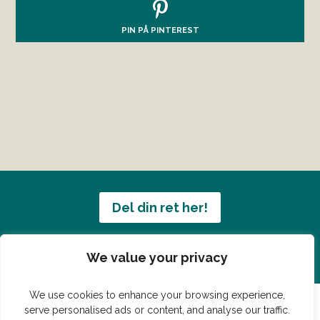
PIN PÅ PINTEREST
Del din ret her!
Har du en konge ret du vil dele?
We value your privacy
We use cookies to enhance your browsing experience,
serve personalised ads or content, and analyse our traffic.