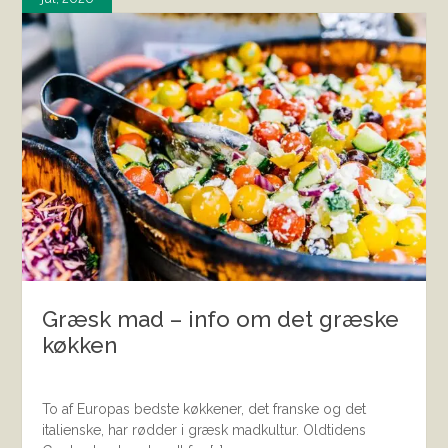
Græsk mad – info om det græske
køkken
To af Europas bedste køkkener, det franske og det
italienske, har rødder i græsk madkultur. Oldtidens