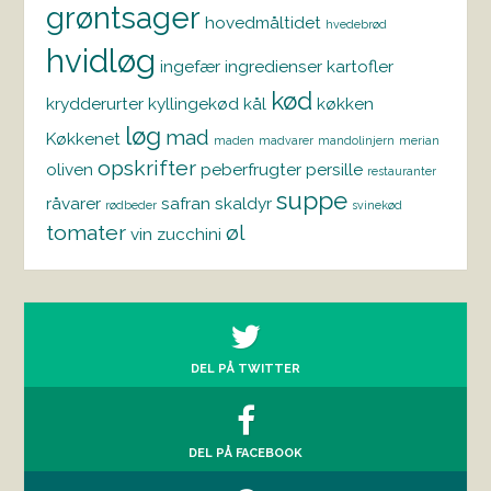
grøntsager
hovedmåltidet
hvedebrød
hvidløg
ingefær
ingredienser
kartofler
kød
krydderurter
kyllingekød
kål
køkken
løg
mad
Køkkenet
maden
madvarer
mandolinjern
merian
opskrifter
oliven
peberfrugter
persille
restauranter
suppe
råvarer
safran
skaldyr
rødbeder
svinekød
tomater
øl
vin
zucchini
DEL PÅ TWITTER
DEL PÅ FACEBOOK