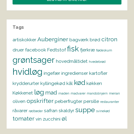
Tags
Auberginer
citron
artiskokker
bagværk
brød
fisk
druer
facebook
Fedtstof
fjerkræ
flødeskum
grøntsager
hovedmåltidet
hvedebrød
hvidløg
ingefær
ingredienser
kartofler
kød
krydderurter
kyllingekød
kål
køkken
løg
mad
Køkkenet
maden
madvarer
mandolinjern
merian
opskrifter
oliven
peberfrugter
persille
restauranter
suppe
råvarer
safran
skaldyr
rødbeder
svinekød
tomater
øl
vin
zucchini