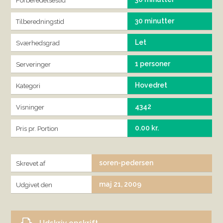
Forberedelsestid
30 minutter
Tilberedningstid
Let
Sværhedsgrad
1 personer
Serveringer
Hovedret
Kategori
4342
Visninger
0.00 kr.
Pris pr. Portion
soren-pedersen
Skrevet af
maj 21, 2009
Udgivet den