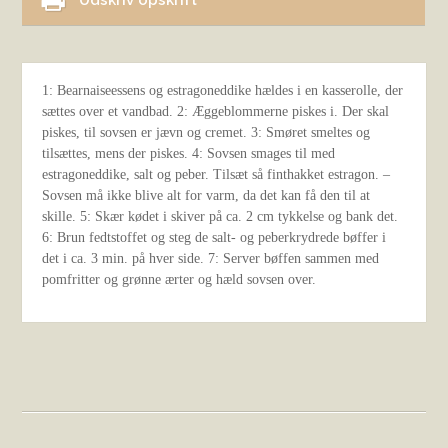
Udskriv opskrift
1: Bearnaiseessens og estragoneddike hældes i en kasserolle, der
sættes over et vandbad. 2: Æggeblommerne piskes i. Der skal
piskes, til sovsen er jævn og cremet. 3: Smøret smeltes og
tilsættes, mens der piskes. 4: Sovsen smages til med
estragoneddike, salt og peber. Tilsæt så finthakket estragon. –
Sovsen må ikke blive alt for varm, da det kan få den til at
skille. 5: Skær kødet i skiver på ca. 2 cm tykkelse og bank det.
6: Brun fedtstoffet og steg de salt- og peberkrydrede bøffer i
det i ca. 3 min. på hver side. 7: Server bøffen sammen med
pomfritter og grønne ærter og hæld sovsen over.