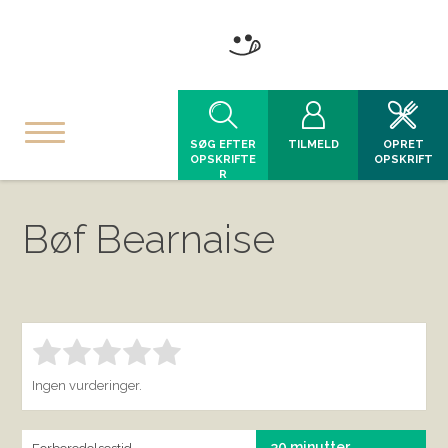
SØG EFTER
TILMELD
OPRET
OPSKRIFTE
OPSKRIFT
R
Bøf Bearnaise
Bedøm denne vare:
INDSEND BEDØMMELSE
1.00
Ingen vurderinger.
30 minutter