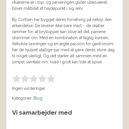
råvarerne er i top, og serveringen glider ubesværet,
bliver måltidet et højdepunkt i sig selv.
By Cortsen har bygget deres forretning på netop den
erkendelse. De leverer ikke bare mad – de skaber
rammer for, at bryllupper kan blive alt det, parrene
drømmer om. Med en kombination af faglig kunnen,
fleksible løsninger og en ægte passion for gastronomi
har de hjulpet utallige par med at gøre deres store dag
til noget særligt. Og det starter alt sammen med en
simpel samtale om, hvad I godt kan lide at spise.
Bedøm denne vare:
INDSEND BEDØMMELSE
1.00
Ingen vurderinger.
Kategorier:
Blog
Vi samarbejder med