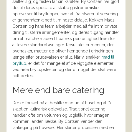
sætter sig, og festen får sin karakter. By Cortsen har gjort
det til deres speciale at skabe gastronomiske
oplevelser til bryllupper, hvor alt fra råvarer til servering
er gennemtænkt ned til mindste detalje. Kokken Mads
Cortsen og hans team arbejder med alt fra intim private
dining til større arrangementer, og deres tilgang handler
om at matche maden til parrets personlighed frem for
at levere standardløsninger. Resultatet er menuer, der
overrasker, mætter og bliver hængende i erindringen
længe efter brudevalsen er slut. Når vi snakker
mad til
bryllup
, er det for mange et af de vigtigste elementer
ved hele bryllupsfesten og derfor noget der skal være
helt perfekt.
Mere end bare catering
Der er forskel på at bestille mad ud af huset og at få
skabt en kulinarisk oplevelse. Traditionel catering
handler ofte om volumen og logistik, hvor smagen
kommer i anden række. By Cortsen vender den
tankegang på hovedet. Her starter processen med en