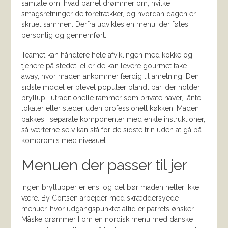
samtale om, hvad parret drømmer om, hvilke
smagsretninger de foretrækker, og hvordan dagen er
skruet sammen. Derfra udvikles en menu, der føles
personlig og gennemført.
Teamet kan håndtere hele afviklingen med kokke og
tjenere på stedet, eller de kan levere gourmet take
away, hvor maden ankommer færdig til anretning. Den
sidste model er blevet populær blandt par, der holder
bryllup i utraditionelle rammer som private haver, lånte
lokaler eller steder uden professionelt køkken. Maden
pakkes i separate komponenter med enkle instruktioner,
så værterne selv kan stå for de sidste trin uden at gå på
kompromis med niveauet.
Menuen der passer til jer
Ingen bryllupper er ens, og det bør maden heller ikke
være. By Cortsen arbejder med skræddersyede
menuer, hvor udgangspunktet altid er parrets ønsker.
Måske drømmer I om en nordisk menu med danske