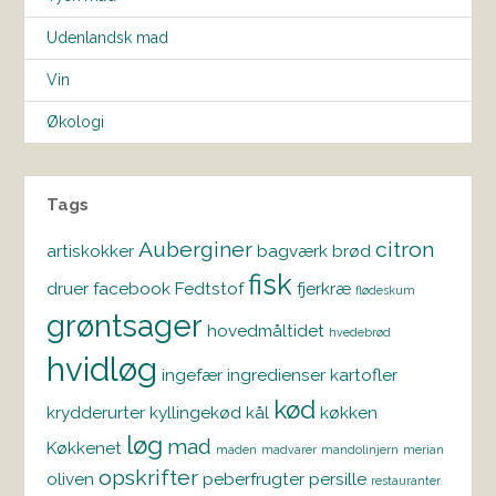
Udenlandsk mad
Vin
Økologi
Tags
Auberginer
citron
artiskokker
bagværk
brød
fisk
druer
facebook
Fedtstof
fjerkræ
flødeskum
grøntsager
hovedmåltidet
hvedebrød
hvidløg
ingefær
ingredienser
kartofler
kød
krydderurter
kyllingekød
kål
køkken
løg
mad
Køkkenet
maden
madvarer
mandolinjern
merian
opskrifter
oliven
peberfrugter
persille
restauranter