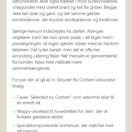
sæsonråvarer, eller også trækker I mod sydeuropæiske
smagsnoter med olieret brød og fisk fra grillen. Begge
dele kan lade sig gøre, og det samme gælder
kombinationer, der krydser landegrænser og traditioner.
Særlige hensyn indarbejdes fra starten. Allergier,
vegetarer, børn der kun spiser pasta – alt tages med i
planlægningen, så ingen gæster sidder med en halvtom
tallerken. Det lyder banalt, men det er ofte her,
almindelig catering fejler. Når menuen er gennemtænkt
fra bunden, føles hele måltidet mere
sammenhængende.
For par der vil gå all in, tilbyder By Cortsen luksuriøse
tilvalg:
Caviar “Selected by Cortsen” som velkomst eller til
en enkelt ret
Wagyu-oksekød til hovedretten for dem, der vil
forkæle gæsterne ekstra
Specialkomponerede vinmenuer, der matcher hver
ret præcist