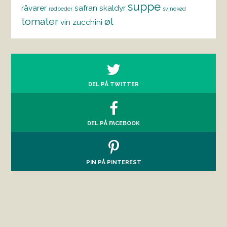
suppe
råvarer
safran
skaldyr
rødbeder
svinekød
tomater
øl
vin
zucchini
DEL PÅ TWITTER
DEL PÅ FACEBOOK
PIN PÅ PINTEREST