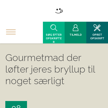
SØG EFTER
TILMELD
OPRET
OPSKRIFTE
OPSKRIFT
R
Gourmetmad der
løfter jeres bryllup til
noget særligt