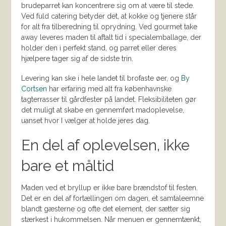
brudeparret kan koncentrere sig om at være til stede.
Ved fuld catering betyder det, at kokke og tjenere står
for alt fra tilberedning til oprydning. Ved gourmet take
away leveres maden til aftalt tid i specialemballage, der
holder den i perfekt stand, og parret eller deres
hjælpere tager sig af de sidste trin.
Levering kan ske i hele landet til brofaste øer, og
By
Cortsen
har erfaring med alt fra københavnske
tagterrasser til gårdfester på landet. Fleksibiliteten gør
det muligt at skabe en gennemført madoplevelse,
uanset hvor I vælger at holde jeres dag.
En del af oplevelsen, ikke
bare et måltid
Maden ved et bryllup er ikke bare brændstof til festen.
Det er en del af fortællingen om dagen, et samtaleemne
blandt gæsterne og ofte det element, der sætter sig
stærkest i hukommelsen. Når menuen er gennemtænkt,