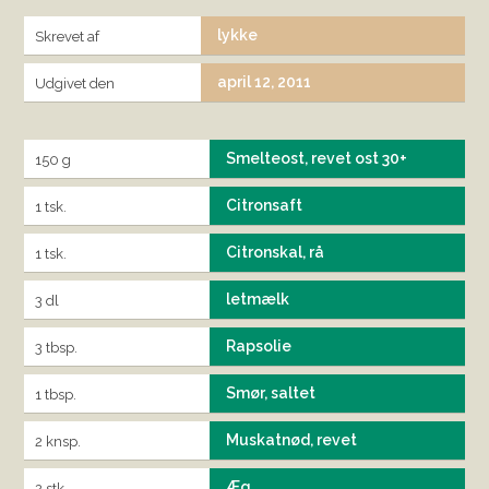
lykke
Skrevet af
april 12, 2011
Udgivet den
Smelteost, revet ost 30+
150 g
Citronsaft
1 tsk.
Citronskal, rå
1 tsk.
letmælk
3 dl
Rapsolie
3 tbsp.
Smør, saltet
1 tbsp.
Muskatnød, revet
2 knsp.
Æg
2 stk