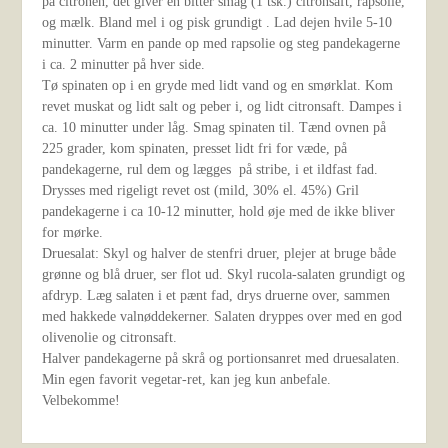
på citronen, det giver en bitter smag (1 tsk.) citronsaft, rapsolie,
og mælk. Bland mel i og pisk grundigt . Lad dejen hvile 5-10
minutter. Varm en pande op med rapsolie og steg pandekagerne
i ca. 2 minutter på hver side.
Tø spinaten op i en gryde med lidt vand og en smørklat. Kom
revet muskat og lidt salt og peber i, og lidt citronsaft. Dampes i
ca. 10 minutter under låg. Smag spinaten til. Tænd ovnen på
225 grader, kom spinaten, presset lidt fri for væde, på
pandekagerne, rul dem og lægges på stribe, i et ildfast fad.
Drysses med rigeligt revet ost (mild, 30% el. 45%) Gril
pandekagerne i ca 10-12 minutter, hold øje med de ikke bliver
for mørke.
Druesalat: Skyl og halver de stenfri druer, plejer at bruge både
grønne og blå druer, ser flot ud. Skyl rucola-salaten grundigt og
afdryp. Læg salaten i et pænt fad, drys druerne over, sammen
med hakkede valnøddekerner. Salaten dryppes over med en god
olivenolie og citronsaft.
Halver pandekagerne på skrå og portionsanret med druesalaten.
Min egen favorit vegetar-ret, kan jeg kun anbefale.
Velbekomme!