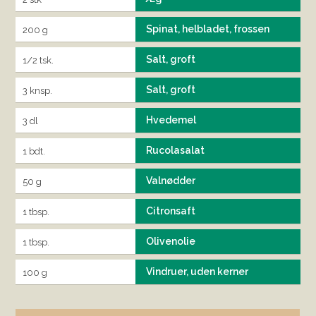
Spinat, helbladet, frossen
200 g
Salt, groft
1/2 tsk.
Salt, groft
3 knsp.
Hvedemel
3 dl
Rucolasalat
1 bdt.
Valnødder
50 g
Citronsaft
1 tbsp.
Olivenolie
1 tbsp.
Vindruer, uden kerner
100 g