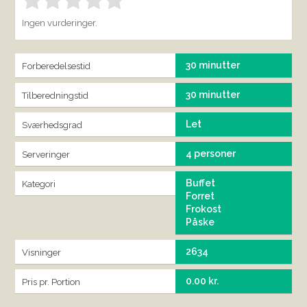
Bedøm denne vare:
INDSEND BEDØMMELSE
1.00
Ingen vurderinger.
30 minutter
Forberedelsestid
30 minutter
Tilberedningstid
Let
Sværhedsgrad
4 personer
Serveringer
Buffet
Kategori
Forret
Frokost
Påske
2634
Visninger
0.00 kr.
Pris pr. Portion