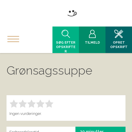
SØG EFTER
TILMELD
OPRET
OPSKRIFTE
OPSKRIFT
R
Grønsagssuppe
Bedøm denne vare:
INDSEND BEDØMMELSE
1.00
Ingen vurderinger.
20 minutter