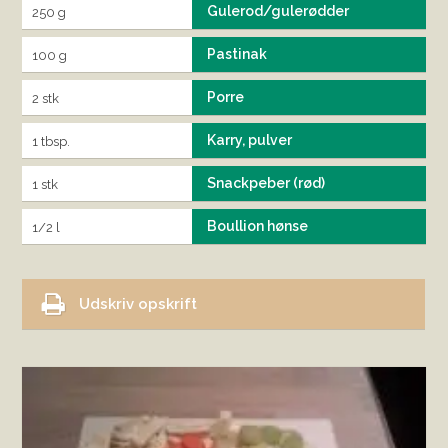
Gulerod/gulerødder
250 g
Pastinak
100 g
Porre
2 stk
Karry, pulver
1 tbsp.
Snackpeber (rød)
1 stk
Boullion hønse
1/2 l
Udskriv opskrift