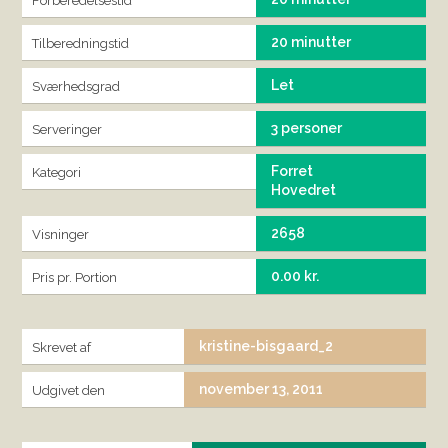
Forberedelsestid
20 minutter
Tilberedningstid
Let
Sværhedsgrad
3 personer
Serveringer
Forret
Kategori
Hovedret
2658
Visninger
0.00 kr.
Pris pr. Portion
kristine-bisgaard_2
Skrevet af
november 13, 2011
Udgivet den