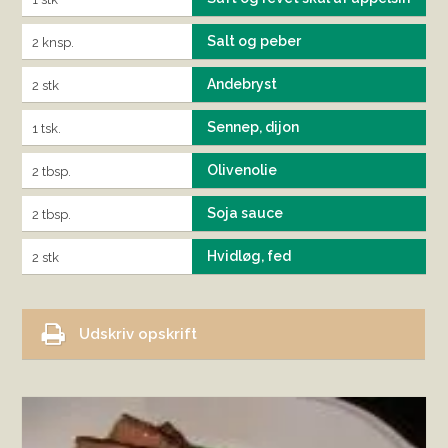
Salt og peber
2 knsp.
Andebryst
2 stk
Sennep, dijon
1 tsk.
Olivenolie
2 tbsp.
Soja sauce
2 tbsp.
Hvidløg, fed
2 stk
Udskriv opskrift