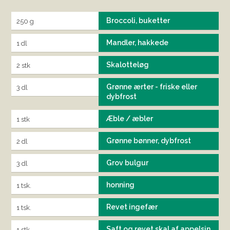
Broccoli, buketter
250 g
Mandler, hakkede
1 dl
Skalotteløg
2 stk
Grønne ærter - friske eller
3 dl
dybfrost
Æble / æbler
1 stk
Grønne bønner, dybfrost
2 dl
Grov bulgur
3 dl
honning
1 tsk.
Revet ingefær
1 tsk.
Saft og revet skal af appelsin
1 stk