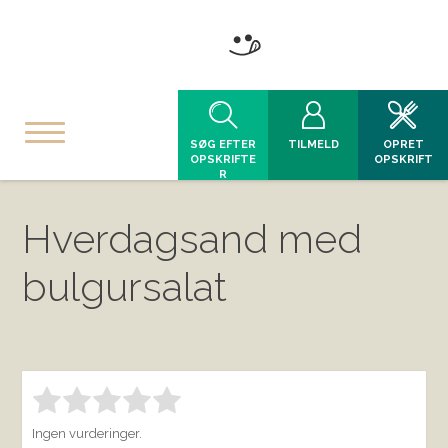
SØG EFTER
TILMELD
OPRET
OPSKRIFTE
OPSKRIFT
R
Hverdagsand med
bulgursalat
Bedøm denne vare:
INDSEND BEDØMMELSE
1.00
Ingen vurderinger.