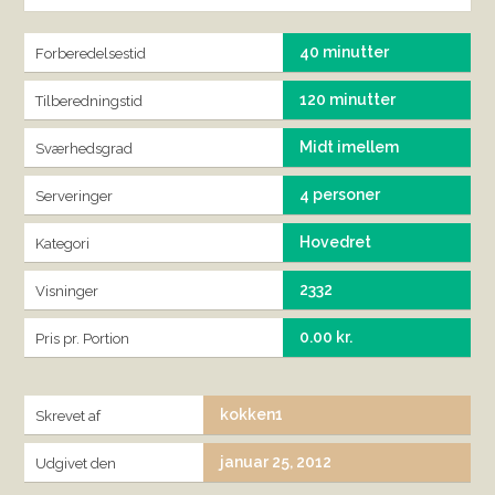
40 minutter
Forberedelsestid
120 minutter
Tilberedningstid
Midt imellem
Sværhedsgrad
4 personer
Serveringer
Hovedret
Kategori
2332
Visninger
0.00 kr.
Pris pr. Portion
kokken1
Skrevet af
januar 25, 2012
Udgivet den