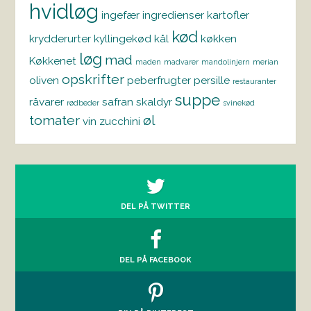
hvidløg
ingefær
ingredienser
kartofler
kød
krydderurter
kyllingekød
kål
køkken
løg
mad
Køkkenet
maden
madvarer
mandolinjern
merian
opskrifter
oliven
peberfrugter
persille
restauranter
suppe
råvarer
safran
skaldyr
rødbeder
svinekød
tomater
øl
vin
zucchini
DEL PÅ TWITTER
DEL PÅ FACEBOOK