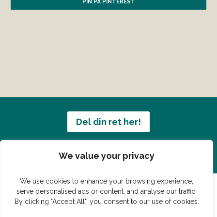
PIN PÅ PINTEREST
Del din ret her!
Har du en konge ret du vil dele?
We value your privacy
We use cookies to enhance your browsing experience,
serve personalised ads or content, and analyse our traffic.
By clicking "Accept All", you consent to our use of cookies.
© Vildmedmad.dk 2019. God og nem mad!