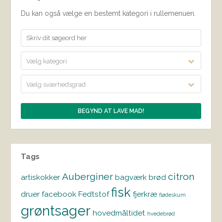
Du kan også vælge en bestemt kategori i rullemenuen.
Vælg kategori
Vælg sværhedsgrad
Tags
Auberginer
citron
artiskokker
bagværk
brød
fisk
druer
facebook
Fedtstof
fjerkræ
flødeskum
grøntsager
hovedmåltidet
hvedebrød