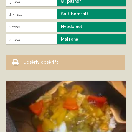
Øl, pilsner
3 tbsp.
Salt, bordsalt
2 knsp.
Hvedemel
2 tbsp.
Maizena
2 tbsp.
Udskriv opskrift