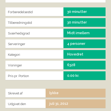
30 minutter
Forberedelsestid
30 minutter
Tilberedningstid
Midt imellem
Sværhedsgrad
4 personer
Serveringer
Hovedret
Kategori
6328
Visninger
0.00 kr.
Pris pr. Portion
lykke
Skrevet af
juli 31, 2012
Udgivet den