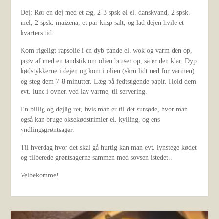
Dej: Rør en dej med et æg, 2-3 spsk øl el. danskvand, 2 spsk.
mel, 2 spsk. maizena, et par knsp salt, og lad dejen hvile et
kvarters tid.
Kom rigeligt rapsolie i en dyb pande el. wok og varm den op,
prøv af med en tandstik om olien bruser op, så er den klar. Dyp
kødstykkerne i dejen og kom i olien (skru lidt ned for varmen)
og steg dem 7-8 minutter. Læg på fedtsugende papir. Hold dem
evt. lune i ovnen ved lav varme, til servering.
En billig og dejlig ret, hvis man er til det sursøde, hvor man
også kan bruge oksekødstrimler el. kylling, og ens
yndlingsgrøntsager.
Til hverdag hvor det skal gå hurtig kan man evt. lynstege kødet
og tilberede grøntsagerne sammen med sovsen istedet..
Velbekomme!