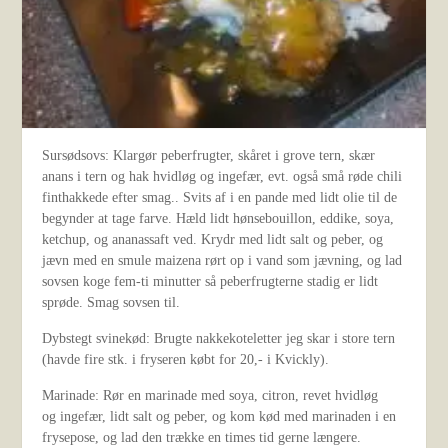
Sursødsovs: Klargør peberfrugter, skåret i grove tern, skær
anans i tern og hak hvidløg og ingefær, evt. også små røde chili
finthakkede efter smag.. Svits af i en pande med lidt olie til de
begynder at tage farve. Hæld lidt hønsebouillon, eddike, soya,
ketchup, og ananassaft ved. Krydr med lidt salt og peber, og
jævn med en smule maizena rørt op i vand som jævning, og lad
sovsen koge fem-ti minutter så peberfrugterne stadig er lidt
sprøde. Smag sovsen til.
Dybstegt svinekød: Brugte nakkekoteletter jeg skar i store tern
(havde fire stk. i fryseren købt for 20,- i Kvickly).
Marinade: Rør en marinade med soya, citron, revet hvidløg
og ingefær, lidt salt og peber, og kom kød med marinaden i en
frysepose, og lad den trække en times tid gerne længere.