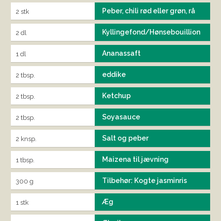
Peber, chili rød eller grøn, rå
2 stk
Kyllingefond/Hønsebouillion
2 dl
Ananassaft
1 dl
eddike
2 tbsp.
Ketchup
2 tbsp.
Soyasauce
2 tbsp.
Salt og peber
2 knsp.
Maizena til jævning
1 tbsp.
Tilbehør: Kogte jasminris
300 g
Æg
1 stk