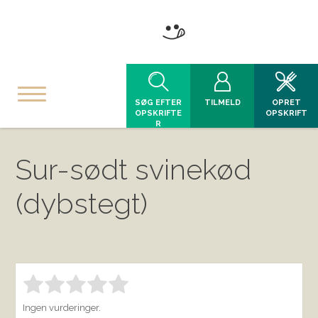
SØG EFTER
TILMELD
OPRET
OPSKRIFTE
OPSKRIFT
R
Sur-sødt svinekød
(dybstegt)
Bedøm denne vare:
INDSEND BEDØMMELSE
1.00
Ingen vurderinger.