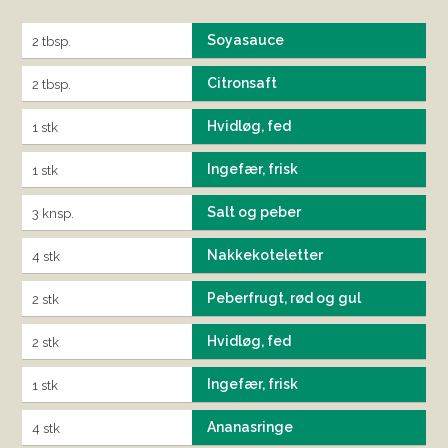
Soyasauce
2 tbsp.
Citronsaft
2 tbsp.
Hvidløg, fed
1 stk
Ingefær, frisk
1 stk
Salt og peber
3 knsp.
Nakkekoteletter
4 stk
Peberfrugt, rød og gul
2 stk
Hvidløg, fed
2 stk
Ingefær, frisk
1 stk
Ananasringe
4 stk