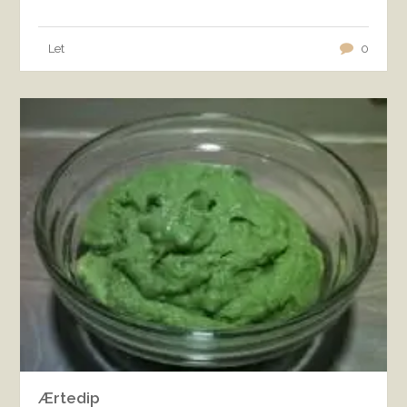
Let
0
Ærtedip