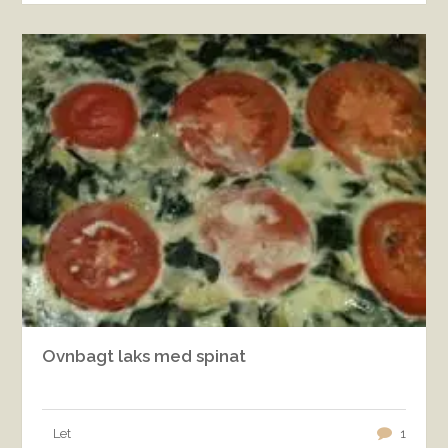
Ovnbagt laks med spinat
Let
1