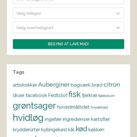
Vælg kategori
Vælg sværhedsgrad
Tags
Auberginer
citron
artiskokker
bagværk
brød
fisk
druer
facebook
Fedtstof
fjerkræ
flødeskum
grøntsager
hovedmåltidet
hvedebrød
hvidløg
ingefær
ingredienser
kartofler
kød
krydderurter
kyllingekød
kål
køkken