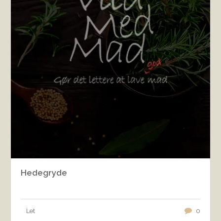
Hedegryde
Let
0