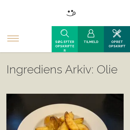
SØG EFTER
TILMELD
OPRET
OPSKRIFTE
OPSKRIFT
R
Ingrediens Arkiv: Olie