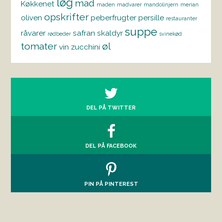
løg
mad
Køkkenet
maden
madvarer
mandolinjern
merian
opskrifter
oliven
peberfrugter
persille
restauranter
suppe
råvarer
safran
skaldyr
rødbeder
svinekød
tomater
øl
vin
zucchini
DEL PÅ TWITTER
DEL PÅ FACEBOOK
PIN PÅ PINTEREST