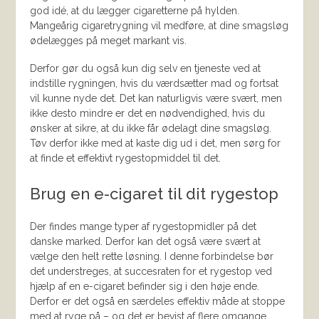
god idé, at du lægger cigaretterne på hylden.
Mangeårig cigaretrygning vil medføre, at dine smagsløg
ødelægges på meget markant vis.
Derfor gør du også kun dig selv en tjeneste ved at
indstille rygningen, hvis du værdsætter mad og fortsat
vil kunne nyde det. Det kan naturligvis være svært, men
ikke desto mindre er det en nødvendighed, hvis du
ønsker at sikre, at du ikke får ødelagt dine smagsløg.
Tøv derfor ikke med at kaste dig ud i det, men sørg for
at finde et effektivt rygestopmiddel til det.
Brug en e-cigaret til dit rygestop
Der findes mange typer af rygestopmidler på det
danske marked. Derfor kan det også være svært at
vælge den helt rette løsning. I denne forbindelse bør
det understreges, at succesraten for et rygestop ved
hjælp af en e-cigaret befinder sig i den høje ende.
Derfor er det også en særdeles effektiv måde at stoppe
med at ryge på – og det er bevist af flere omgange.