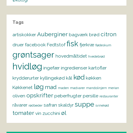
Økologi
Tags
Auberginer
citron
artiskokker
bagværk
brød
fisk
druer
facebook
Fedtstof
fjerkræ
flødeskum
grøntsager
hovedmåltidet
hvedebrød
hvidløg
ingefær
ingredienser
kartofler
kød
krydderurter
kyllingekød
kål
køkken
løg
mad
Køkkenet
maden
madvarer
mandolinjern
merian
opskrifter
oliven
peberfrugter
persille
restauranter
suppe
råvarer
safran
skaldyr
rødbeder
svinekød
tomater
øl
vin
zucchini