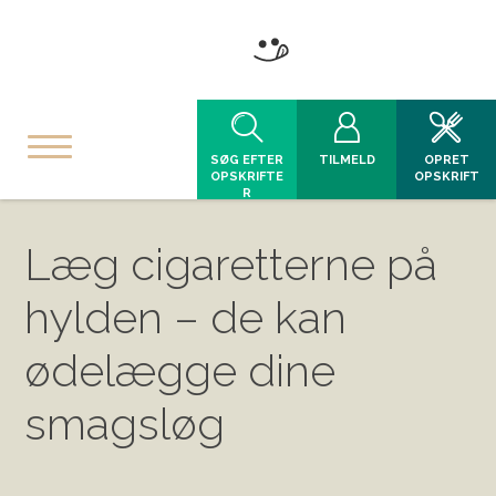
SØG EFTER
TILMELD
OPRET
OPSKRIFTE
OPSKRIFT
R
Læg cigaretterne på
hylden – de kan
ødelægge dine
smagsløg