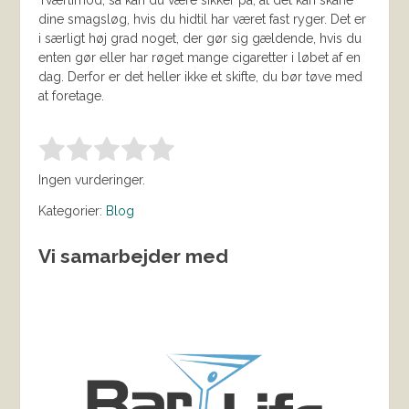
Tværtimod, så kan du være sikker på, at det kan skåne
dine smagsløg, hvis du hidtil har været fast ryger. Det er
i særligt høj grad noget, der gør sig gældende, hvis du
enten gør eller har røget mange cigaretter i løbet af en
dag. Derfor er det heller ikke et skifte, du bør tøve med
at foretage.
Bedøm denne vare:
INDSEND BEDØMMELSE
1.00
Ingen vurderinger.
Kategorier:
Blog
Vi samarbejder med