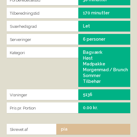
Forberedelsestid
170 minutter
Tilberedningstid
Let
Sværhedsgrad
6 personer
Serveringer
Bagværk
Kategori
Høst
Madpakke
Morgenmad / Brunch
Sommer
Tilbehør
5136
Visninger
0.00 kr.
Pris pr. Portion
pia
Skrevet af