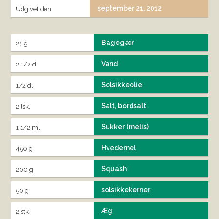
september 21, 2012
Udgivet den
Bagegær
25 g
Vand
2 1/2 dl
Solsikkeolie
1/2 dl
Salt, bordsalt
2 tsk.
Sukker (melis)
1 1/2 ml
Hvedemel
450 g
Squash
200 g
solsikkekerner
50 g
Æg
2 stk