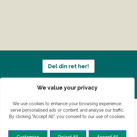
Del din ret her!
Har du en konge ret du vil dele?
We value your privacy
We use cookies to enhance your browsing experience,
serve personalised ads or content, and analyse our traffic.
By clicking "Accept All", you consent to our use of cookies.
© Vildmedmad.dk 2019. God og nem mad!
Forside
Gastroshop
Madjokes
Mad tips
Madblog