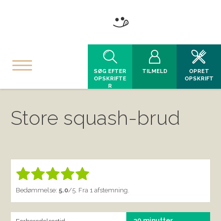
SØG EFTER
TILMELD
OPRET
OPSKRIFTE
OPSKRIFT
R
Store squash-brud
Bedøm denne vare:
INDSEND BEDØMMELSE
1.00
Bedømmelse:
5.0
/5. Fra 1 afstemning.
30 minutter