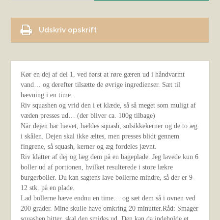
Udskriv opskrift
Kør en dej af del 1, ved først at røre gæren ud i håndvarmt
vand… og derefter tilsætte de øvrige ingredienser. Sæt til
hævning i en time.
Riv squashen og vrid den i et klæde, så så meget som muligt af
væden presses ud… (der bliver ca. 100g tilbage)
Når dejen har hævet, hældes squash, solsikkekerner og de to æg
i skålen. Dejen skal ikke æltes, men presses blidt gennem
fingrene, så squash, kerner og æg fordeles jævnt.
Riv klatter af dej og læg dem på en bageplade. Jeg lavede kun 6
boller ud af portionen, hvilket resulterede i store lækre
burgerboller. Du kan sagtens lave bollerne mindre, så der er 9-
12 stk. på en plade.
Lad bollerne hæve endnu en time… og sæt dem så i ovnen ved
200 grader. Mine skulle have omkring 20 minutter.Råd: Smager
squashen bitter, skal den smides ud. Den kan da indeholde et