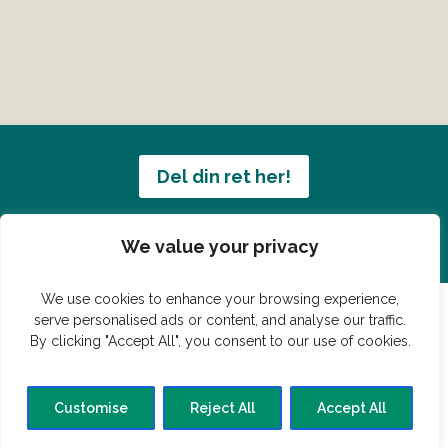
Del din ret her!
Har du en konge ret du vil dele?
We value your privacy
We use cookies to enhance your browsing experience,
serve personalised ads or content, and analyse our traffic.
By clicking "Accept All", you consent to our use of cookies.
© Vildmedmad.dk 2019. God og nem mad!
Forside
Gastroshop
Madjokes
Mad tips
Madblog
Customise
Reject All
Accept All
Hovedret
Bagværk
Forret
Buffet
Dessert