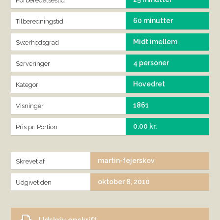
Forberedelsestid
60 minutter
Tilberedningstid
Midt imellem
Sværhedsgrad
4 personer
Serveringer
Hovedret
Kategori
1861
Visninger
0.00 kr.
Pris pr. Portion
martin-fejerskov
Skrevet af
oktober 8, 2010
Udgivet den