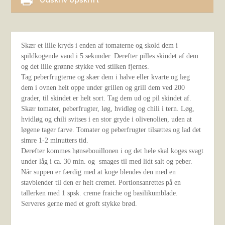
Udskriv opskrift
Skær et lille kryds i enden af tomaterne og skold dem i
spildkogende vand i 5 sekunder. Derefter pilles skindet af dem
og det lille grønne stykke ved stilken fjernes.
Tag peberfrugterne og skær dem i halve eller kvarte og læg
dem i ovnen helt oppe under grillen og grill dem ved 200
grader, til skindet er helt sort. Tag dem ud og pil skindet af.
Skær tomater, peberfrugter, løg, hvidløg og chili i tern. Løg,
hvidløg og chili svitses i en stor gryde i olivenolien, uden at
løgene tager farve. Tomater og peberfrugter tilsættes og lad det
simre 1-2 minutters tid.
Derefter kommes hønsebouillonen i og det hele skal koges svagt
under låg i ca. 30 min. og smages til med lidt salt og peber.
Når suppen er færdig med at koge blendes den med en
stavblender til den er helt cremet. Portionsanrettes på en
tallerken med 1 spsk. creme fraiche og basilikumblade.
Serveres gerne med et groft stykke brød.