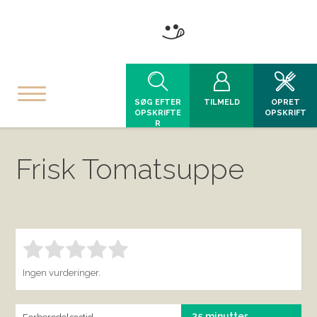
SØG EFTER
TILMELD
OPRET
OPSKRIFTE
OPSKRIFT
R
Frisk Tomatsuppe
Bedøm denne vare:
INDSEND BEDØMMELSE
1.00
Ingen vurderinger.
25 minutter