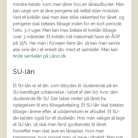
mindre beløb, som man låner hos en låneudbyder. Man
kan søge om at låne pengene på nettet eller mobilen.
Ved et kviklån skal man ikke stille sikkerhed for lånet, og
pengene skal betales tilbage inden for en kort periode,
f.eks. 3-7 uger. Man kan max betale et kviklån tilbage
over 3 måneder. Et kviklån må maksimalt have en ÅOP
på 35%. Har man i forvejen flere lån, så kan man samle
alle sine lån i et enkelt lån, med et samlelån. Man kan
finde samlelån på Lånio.dk
.
SU-lån
Et SU-lån er et lån, som tilbydes til studerende på en
SU-berettiget uddannelse i løbet af den tid, hvor den
studerende får SU. Der løber renter på lånet fra
optagelsen til ens tilbagebetaling. Et SU-lån skal betales
tilbage i årene efter, at uddannelsen er afsluttet. Et SU-
lån kaldes også for et studielån. Hvis man vælger at tage
et SU-lån, så skal man først godkendes til lånet,
hvorefter man skal lave en låneplan, hvor man
bestemmer, hvor meget man vil have udbetalt. Man bør