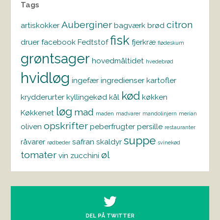
Tags
Auberginer
citron
artiskokker
bagværk
brød
fisk
druer
facebook
Fedtstof
fjerkræ
flødeskum
grøntsager
hovedmåltidet
hvedebrød
hvidløg
ingefær
ingredienser
kartofler
kød
krydderurter
kyllingekød
kål
køkken
løg
mad
Køkkenet
maden
madvarer
mandolinjern
merian
opskrifter
oliven
peberfrugter
persille
restauranter
suppe
råvarer
safran
skaldyr
rødbeder
svinekød
tomater
øl
vin
zucchini
DEL PÅ TWITTER