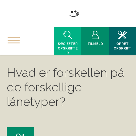
SØG EFTER
TILMELD
OPRET
OPSKRIFTE
OPSKRIFT
R
Hvad er forskellen på
de forskellige
lånetyper?