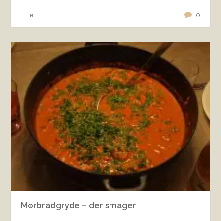
Let
0
Mørbradgryde – der smager