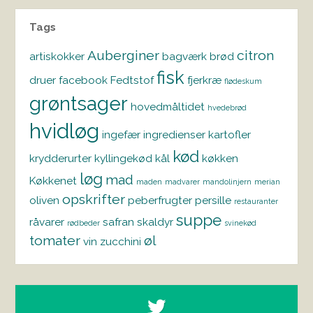
Tags
Auberginer
citron
artiskokker
bagværk
brød
fisk
druer
facebook
Fedtstof
fjerkræ
flødeskum
grøntsager
hovedmåltidet
hvedebrød
hvidløg
ingefær
ingredienser
kartofler
kød
krydderurter
kyllingekød
kål
køkken
løg
mad
Køkkenet
maden
madvarer
mandolinjern
merian
opskrifter
oliven
peberfrugter
persille
restauranter
suppe
råvarer
safran
skaldyr
rødbeder
svinekød
tomater
øl
vin
zucchini