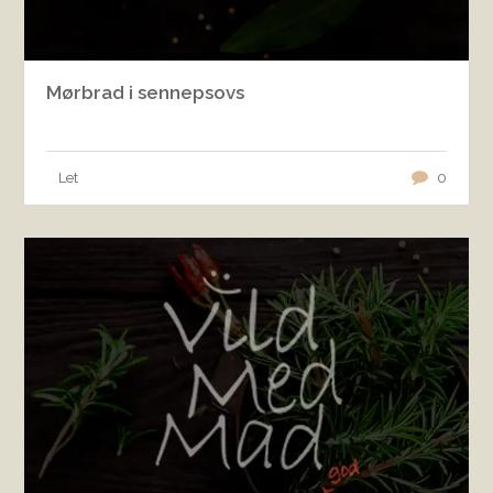
Mørbrad i sennepsovs
Let
0