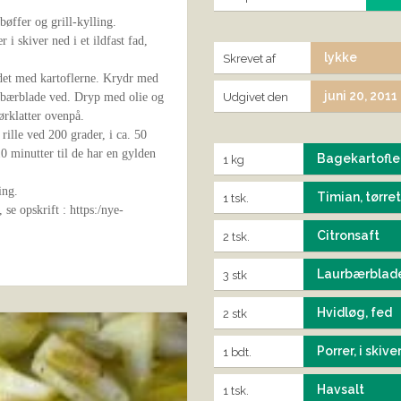
bøffer og grill-kylling.
i skiver ned i et ildfast fad,
lykke
Skrevet af
det med kartoflerne. Krydr med
juni 20, 2011
Udgivet den
aurbærblade ved. Dryp med olie og
rklatter ovenpå.
ille ved 200 grader, i ca. 50
 10 minutter til de har en gylden
Bagekartofle
1 kg
ing.
Timian, tørret
1 tsk.
 se opskrift : https:/nye-
Citronsaft
2 tsk.
Laurbærblad
3 stk
Hvidløg, fed
2 stk
Porrer, i skive
1 bdt.
Havsalt
1 tsk.