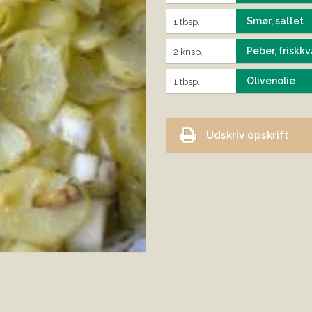
Smør, saltet
1 tbsp.
Peber, friskk
2 knsp.
Olivenolie
1 tbsp.
Udskriv opskrift