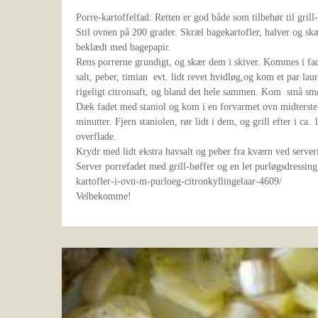
Porre-kartoffelfad: Retten er god både som tilbehør til grill-
Stil ovnen på 200 grader. Skræl bagekartofler, halver og skær 
beklædt med bagepapir.
Rens porrerne grundigt, og skær dem i skiver. Kommes i fa
salt, peber, timian evt. lidt revet hvidløg,og kom et par l
rigeligt citronsaft, og bland det hele sammen. Kom små smø
Dæk fadet med staniol og kom i en forvarmet ovn midterste r
minutter. Fjern staniolen, rør lidt i dem, og grill efter i ca.
overflade.
Krydr med lidt ekstra havsalt og peber fra kværn ved server
Server porrefadet med grill-bøffer og en let purløgsdressing,
kartofler-i-ovn-m-purloeg-citronkyllingelaar-4609/
Velbekomme!