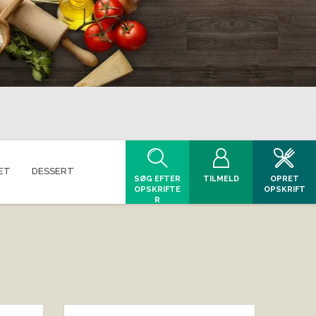
ET
DESSERT
SØG EFTER
TILMELD
OPRET
OPSKRIFTE
OPSKRIFT
R