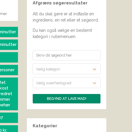
Afgræns søgeresultater
SEND BEDØMMELSE
mmer.
Alt du skal gøre er at indtaste en
ingrediens, en ret eller et søgeord.
Du kan også vælge en bestemt
minutter
kategori i rullemenuen.
minutter
Vælg kategori
ersoner
fet
Vælg sværhedsgrad
kost
vedret
mmer
behør
07
Kategorier
0 kr.