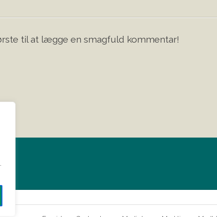
rste til at lægge en smagfuld kommentar!
?
.