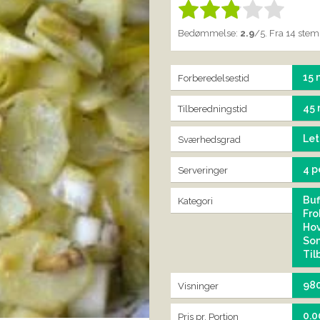
Bedøm denne vare:
IND
1.00
Bedømmelse:
2.9
/5. Fra 14 ste
15 
Forberedelsestid
45 
Tilberedningstid
Let
Sværhedsgrad
4 p
Serveringer
Buf
Kategori
Fro
Ho
So
Til
98
Visninger
0.0
Pris pr. Portion