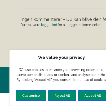
Ingen kommentarer - Du kan blive den fø
Du skal være
logget ind
for at lægge en kommentar.
We value your privacy
We use cookies to enhance your browsing experience,
serve personalised ads or content, and analyse our traffic.
Har du en konge ret du vil dele
By clicking "Accept All", you consent to our use of cookies
Customise
Reject All
Accept All