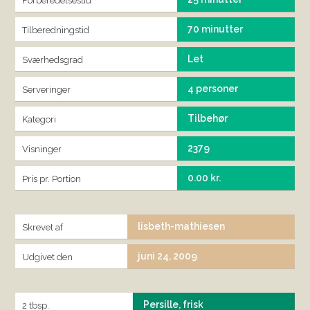
Forberedelsestid
70 minutter
Tilberedningstid
Let
Sværhedsgrad
4 personer
Serveringer
Tilbehør
Kategori
2379
Visninger
0.00 kr.
Pris pr. Portion
lisbeth-mathiesen
Skrevet af
juni 24, 2009
Udgivet den
Persille, frisk
2 tbsp.