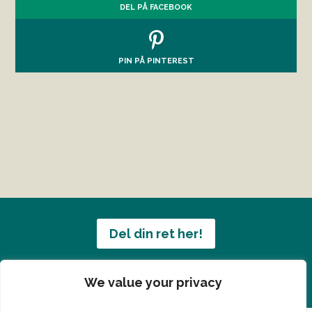
DEL PÅ FACEBOOK
PIN PÅ PINTEREST
Del din ret her!
Har du en konge ret du vil dele?
We value your privacy