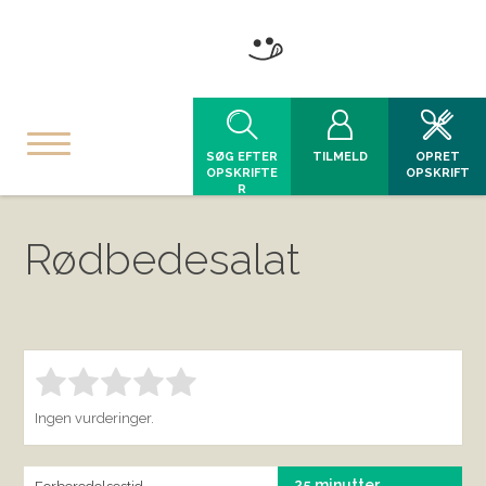
SØG EFTER
TILMELD
OPRET
OPSKRIFTE
OPSKRIFT
R
Rødbedesalat
Bedøm denne vare:
INDSEND BEDØMMELSE
1.00
Ingen vurderinger.
25 minutter