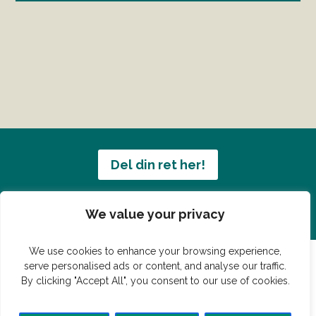
Del din ret her!
Har du en konge ret du vil dele?
We value your privacy
We use cookies to enhance your browsing experience,
serve personalised ads or content, and analyse our traffic.
By clicking "Accept All", you consent to our use of cookies.
© Vildmedmad.dk 2019. God og nem mad!
Forside
Gastroshop
Madjokes
Mad tips
Madblog