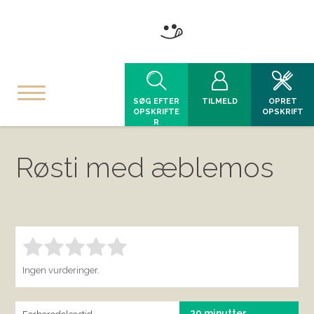
SØG EFTER
TILMELD
OPRET
OPSKRIFTE
OPSKRIFT
R
Røsti med æblemos
Bedøm denne vare:
INDSEND BEDØMMELSE
1.00
Ingen vurderinger.
20 minutter