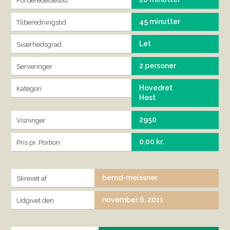
Forberedelsestid
45 minutter
Tilberedningstid
Let
Sværhedsgrad
2 personer
Serveringer
Hovedret
Kategori
Høst
2950
Visninger
0.00 kr.
Pris pr. Portion
bernd-meissner
Skrevet af
november 6, 2011
Udgivet den