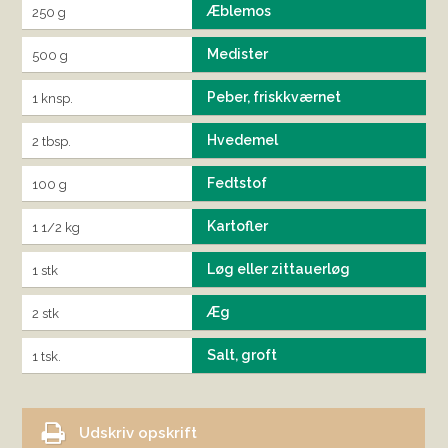
Æblemos
250 g
Medister
500 g
Peber, friskkværnet
1 knsp.
Hvedemel
2 tbsp.
Fedtstof
100 g
Kartofler
1 1/2 kg
Løg eller zittauerløg
1 stk
Æg
2 stk
Salt, groft
1 tsk.
Udskriv opskrift