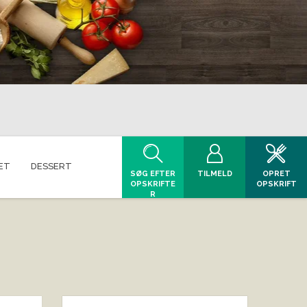
ET
DESSERT
SØG EFTER
TILMELD
OPRET
OPSKRIFTE
OPSKRIFT
R