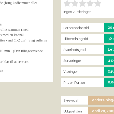
ade (brug kødhammer eller
Bedøm denne vare:
IND
1.00
Ingen vurderinger.
å.
20 
Forberedelsestid
 rulles sammen (med
es med en kødnål.
30 
Tilberedningstid
ættes vand (1-2 cm). Steg rullerne
Let
Sværhedsgrad
i 10 min.. (Den tilbageværende
4 p
Serveringer
 klar til at servere.
ta.
24
Visninger
0.0
Pris pr. Portion
anders-bisg
Skrevet af
april 20, 200
Udgivet den