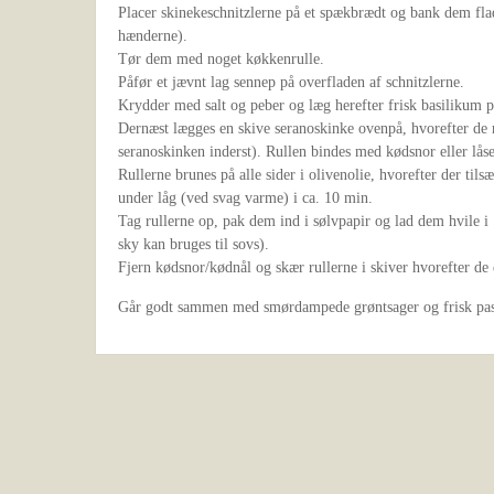
Placer skinekeschnitzlerne på et spækbrædt og bank dem fl
hænderne).
Tør dem med noget køkkenrulle.
Påfør et jævnt lag sennep på overfladen af schnitzlerne.
Krydder med salt og peber og læg herefter frisk basilikum p
Dernæst lægges en skive seranoskinke ovenpå, hvorefter de
seranoskinken inderst). Rullen bindes med kødsnor eller lås
Rullerne brunes på alle sider i olivenolie, hvorefter der tils
under låg (ved svag varme) i ca. 10 min.
Tag rullerne op, pak dem ind i sølvpapir og lad dem hvile 
sky kan bruges til sovs).
Fjern kødsnor/kødnål og skær rullerne i skiver hvorefter de er
Går godt sammen med smørdampede grøntsager og frisk pas