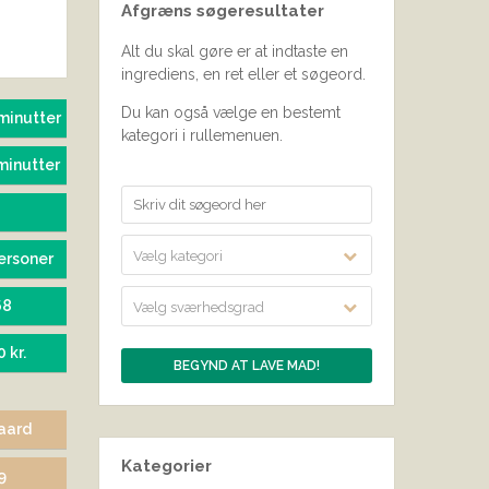
Afgræns søgeresultater
SEND BEDØMMELSE
Alt du skal gøre er at indtaste en
ingrediens, en ret eller et søgeord.
Du kan også vælge en bestemt
minutter
kategori i rullemenuen.
minutter
Vælg kategori
ersoner
68
Vælg sværhedsgrad
0 kr.
aard
Kategorier
9