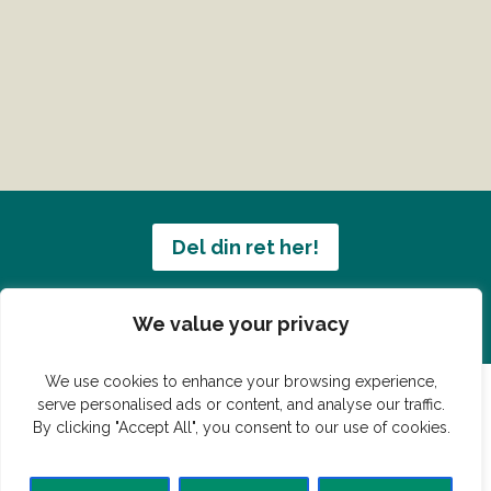
Del din ret her!
Har du en konge ret du vil dele?
We value your privacy
We use cookies to enhance your browsing experience,
serve personalised ads or content, and analyse our traffic.
By clicking "Accept All", you consent to our use of cookies.
© Vildmedmad.dk 2019. God og nem mad!
Forside
Gastroshop
Madjokes
Mad tips
Madblog