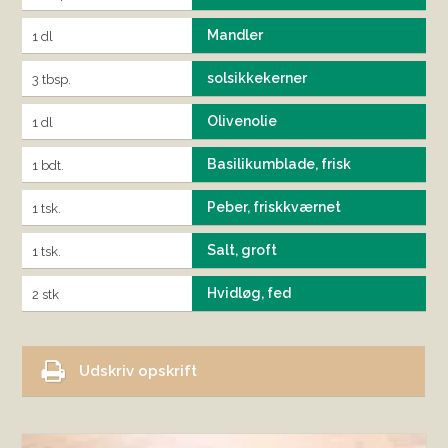
Mandler
1 dl
solsikkekerner
3 tbsp.
Olivenolie
1 dl
Basilikumblade, frisk
1 bdt.
Peber, friskkværnet
1 tsk.
Salt, groft
1 tsk.
Hvidløg, fed
2 stk
Udskriv opskrift