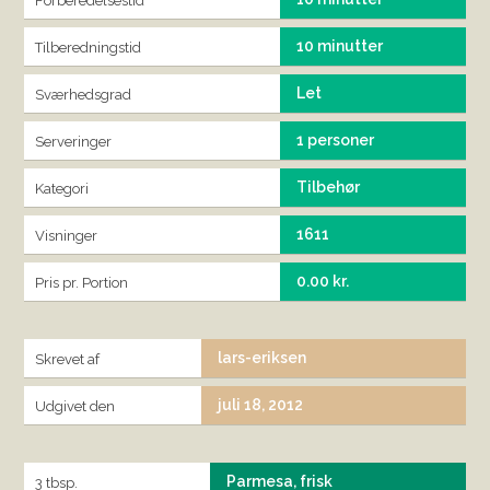
Forberedelsestid
10 minutter
Tilberedningstid
Let
Sværhedsgrad
1 personer
Serveringer
Tilbehør
Kategori
1611
Visninger
0.00 kr.
Pris pr. Portion
lars-eriksen
Skrevet af
juli 18, 2012
Udgivet den
Parmesa, frisk
3 tbsp.