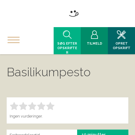
SØG EFTER
TILMELD
OPRET
OPSKRIFTE
OPSKRIFT
R
Basilikumpesto
Bedøm denne vare:
INDSEND BEDØMMELSE
1.00
Ingen vurderinger.
10 minutter