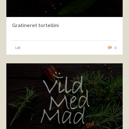
Gratineret tortellini
Let
0