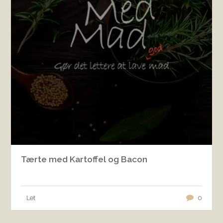
Tærte med Kartoffel og Bacon
Let
0