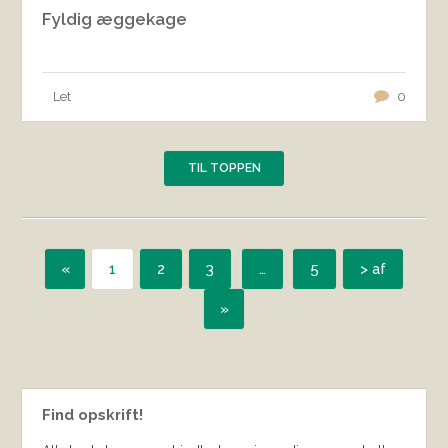
Fyldig æggekage
Let
0
TIL TOPPEN
«
1
2
3
…
5
> af
»
Find opskrift!