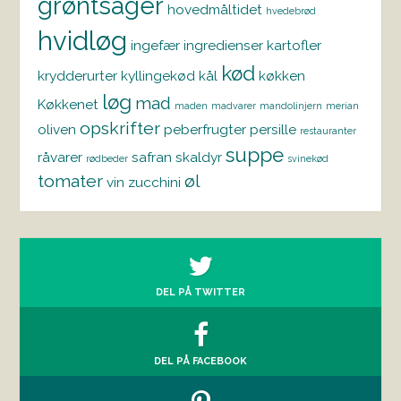
grøntsager
hovedmåltidet
hvedebrød
hvidløg
ingefær
ingredienser
kartofler
kød
krydderurter
kyllingekød
kål
køkken
løg
mad
Køkkenet
maden
madvarer
mandolinjern
merian
opskrifter
oliven
peberfrugter
persille
restauranter
suppe
råvarer
safran
skaldyr
rødbeder
svinekød
tomater
øl
vin
zucchini
DEL PÅ TWITTER
DEL PÅ FACEBOOK