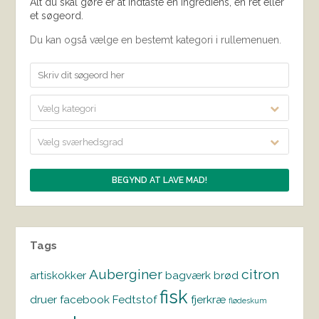
Alt du skal gøre er at indtaste en ingrediens, en ret eller
et søgeord.
Du kan også vælge en bestemt kategori i rullemenuen.
Vælg kategori
Vælg sværhedsgrad
Tags
Auberginer
citron
artiskokker
bagværk
brød
fisk
druer
facebook
Fedtstof
fjerkræ
flødeskum