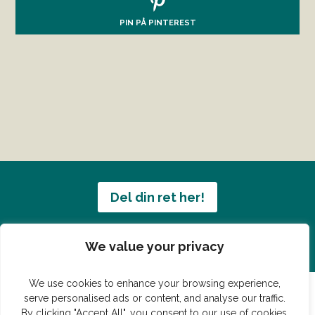
PIN PÅ PINTEREST
Del din ret her!
Har du en konge ret du vil dele?
We value your privacy
We use cookies to enhance your browsing experience,
serve personalised ads or content, and analyse our traffic.
By clicking "Accept All", you consent to our use of cookies.