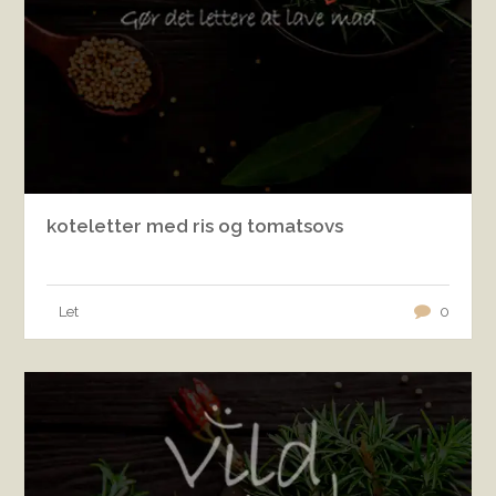
koteletter med ris og tomatsovs
Let
0