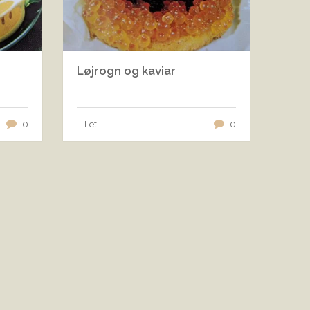
Løjrogn og kaviar
0
Let
0