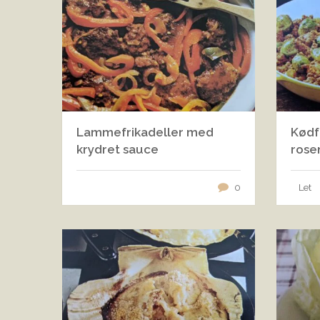
Lammefrikadeller med
Kødf
krydret sauce
rose
0
Let