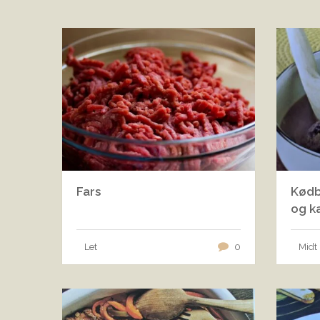
Fars
Kødb
og k
Let
0
Midt