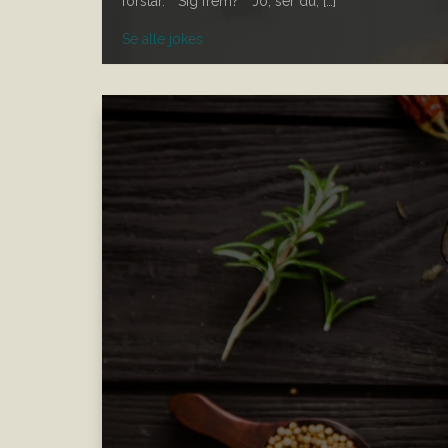
forstår.” ”Sig frem?” ”Jo, ser du, […]
Se alle jokes