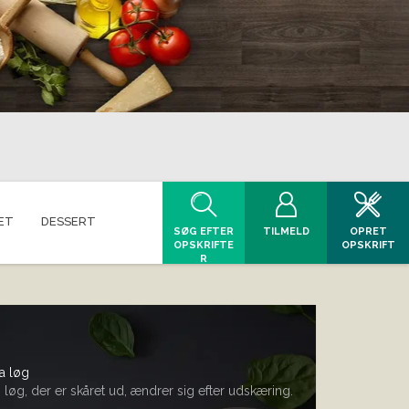
ET
DESSERT
SØG EFTER
TILMELD
OPRET
OPSKRIFTE
OPSKRIFT
R
a løg
løg, der er skåret ud, ændrer sig efter udskæring.