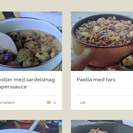
oller med sardelsmag
Paella med fars
aperssauce
 imellem
0
Let