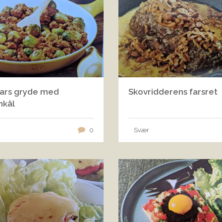
ars gryde med
Skovridderens farsret
nkål
0
Svær