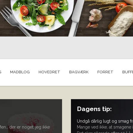
S
MADBLOG
HOVEDRET
BAGVÆRK
FORRET
BUFF
Dagens tip:
Undgå dårlig lugt og smag fr
 Men… der er noget, jeg ikke
Mange ved ikke, at smagene i 