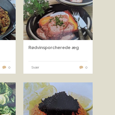
Rødvinsporcherede æg
0
Svær
0