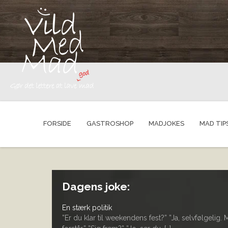
FORSIDE
GASTROSHOP
MADJOKES
MAD TIP
Dagens joke:
En stærk politik
”Er du klar til weekendens fest?” ”Ja, selvfølgelig.