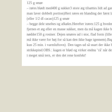
125 g smør
– røres blødt med400 g sukker3 store æg tilsættes lidt ad ga
man laver dobbelt portion)Heri røres en blanding der først 
(eller 1/2 dl cacao)125 g smør
– begge dele smeltes og afkøles.Herefter irøres:125 g hved
fjernes et æg eller en masse sukker, men da må kagen ikke 
nødder150 g rosiner. Dejen smøres ud i stor, flad form (lill
må ikke være for høj for så kan den ikke bage igennem).Ba
kun 25 min. i varmluftovn). Den tages ud så snart der ikke 
strikkepind.OBS.: kagen er blød og virker endnu ‘rå’ når de
i meget små tern, er den det rene konfekt!