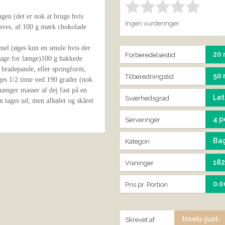
Bedøm denne vare:
IND
1.00
ngen (det er nok at bruge hvis
Ingen vurderinger.
laves, af:100 g mørk chokolade
emel (øges kun en smule hvis der
20 
Forberedelsestid
bage for længe)100 g hakkede
e bradepande, eller springform,
50 
Tilberedningstid
ges 1/2 time ved 190 grader (nok
hænger masser af dej fast på en
Let
Sværhedsgrad
n tages ud, men afkølet og skåret
4 p
Serveringer
Ba
Kategori
18
Visninger
0.0
Pris pr. Portion
troels-just-
Skrevet af