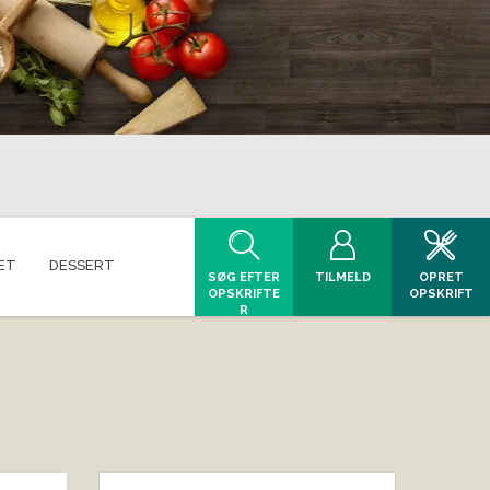
ET
DESSERT
SØG EFTER
TILMELD
OPRET
OPSKRIFTE
OPSKRIFT
R