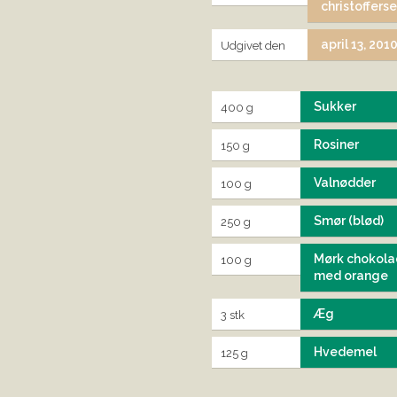
christoffers
april 13, 201
Udgivet den
Sukker
400 g
Rosiner
150 g
Valnødder
100 g
Smør (blød)
250 g
Mørk chokola
100 g
med orange
Æg
3 stk
Hvedemel
125 g