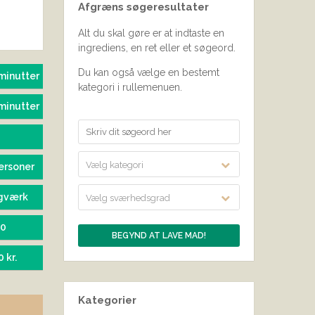
Afgræns søgeresultater
SEND BEDØMMELSE
Alt du skal gøre er at indtaste en
ingrediens, en ret eller et søgeord.
Du kan også vælge en bestemt
minutter
kategori i rullemenuen.
minutter
Vælg kategori
ersoner
gværk
Vælg sværhedsgrad
20
0 kr.
Kategorier