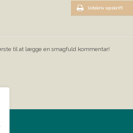
Udskriv opskrift
rste til at lægge en smagfuld kommentar!
?
.