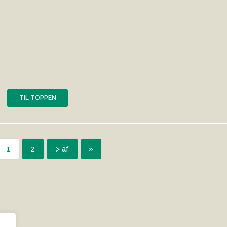
TIL TOPPEN
1
2
> af
»