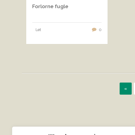
Forlorne fugle
Let
0
«