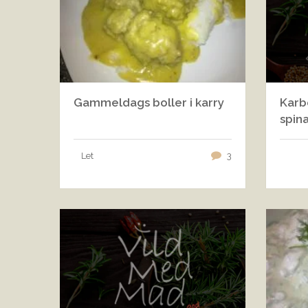
Gammeldags boller i karry
Karb
spin
Let
3