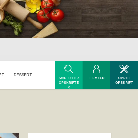
ET
DESSERT
SØG EFTER
TILMELD
OPRET
OPSKRIFTE
OPSKRIFT
R