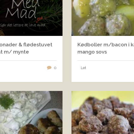
onader & flødestuvet
Kødboller m/bacon i k
at m/ mynte
mango sovs
0
Let