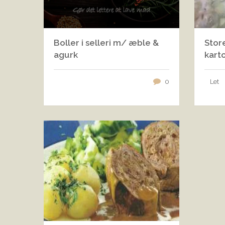
Boller i selleri m/ æble &
Store
agurk
karto
0
Let