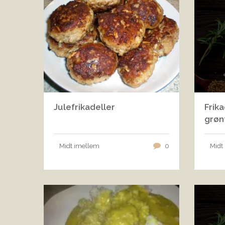
Julefrikadeller
Frik
grøn
Midt imellem
0
Midt