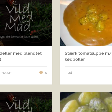
adeller med blendtet
Stærk tomatsuppe m/
t
kødboller
 imellem
0
Let