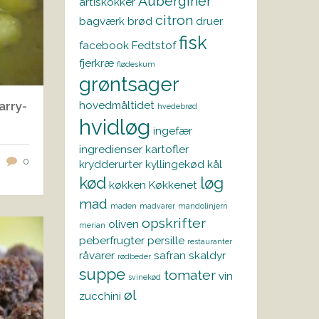
Auberginer
artiskokker
citron
bagværk
brød
druer
fisk
facebook
Fedtstof
fjerkræ
flødeskum
grøntsager
hovedmåltidet
arry-
hvedebrød
hvidløg
ingefær
ingredienser
kartofler
0
krydderurter
kyllingekød
kål
kød
løg
køkken
Køkkenet
mad
maden
madvarer
mandolinjern
opskrifter
oliven
merian
peberfrugter
persille
restauranter
råvarer
safran
skaldyr
rødbeder
suppe
tomater
vin
svinekød
øl
zucchini