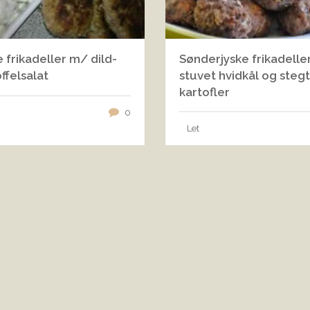
 frikadeller m/ dild-
Sønderjyske frikadelle
ffelsalat
stuvet hvidkål og steg
kartofler
0
Let