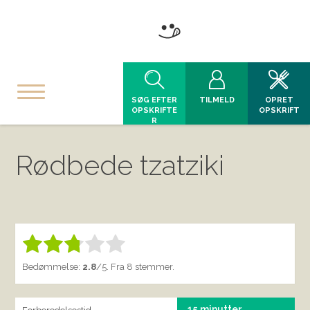
SØG EFTER
TILMELD
OPRET
OPSKRIFTE
OPSKRIFT
R
Rødbede tzatziki
Bedøm denne vare:
INDSEND BEDØMMELSE
1.00
Bedømmelse:
2.8
/5. Fra 8 stemmer.
15 minutter