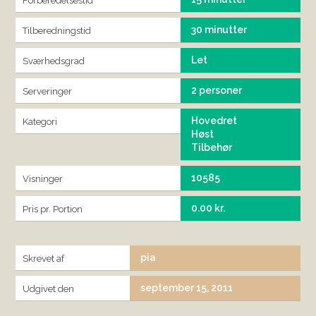
Forberedelsestid
30 minutter
Tilberedningstid
Let
Sværhedsgrad
2 personer
Serveringer
Hovedret
Kategori
Høst
Tilbehør
10585
Visninger
0.00 kr.
Pris pr. Portion
pia
Skrevet af
september 15, 2011
Udgivet den