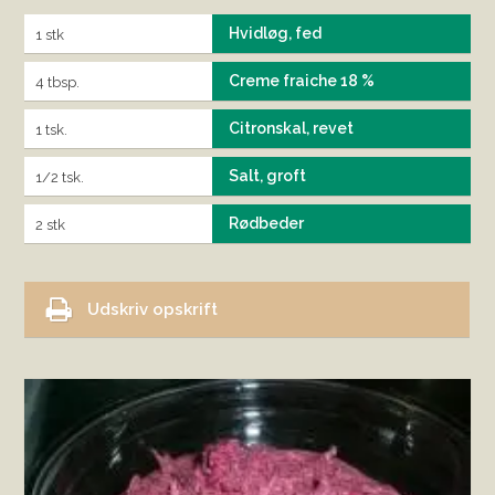
Hvidløg, fed
1 stk
Creme fraiche 18 %
4 tbsp.
Citronskal, revet
1 tsk.
Salt, groft
1/2 tsk.
Rødbeder
2 stk
Udskriv opskrift