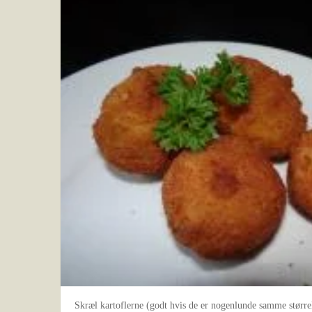
Skræl kartoflerne (godt hvis de er nogenlunde samme størrel