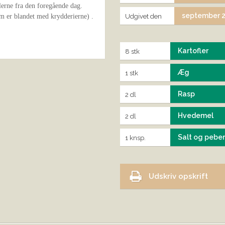
lerne fra den foregående dag.
september 2
Udgivet den
m er blandet med krydderierne) .
Kartofler
8 stk
Æg
1 stk
Rasp
2 dl
Hvedemel
2 dl
Salt og peber
1 knsp.
Udskriv opskrift