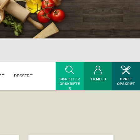
ET
DESSERT
SØG EFTER
TILMELD
OPRET
OPSKRIFTE
OPSKRIFT
R