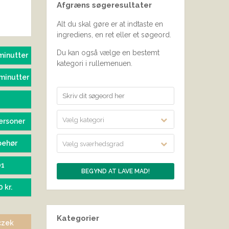
Afgræns søgeresultater
SEND BEDØMMELSE
Alt du skal gøre er at indtaste en
ingrediens, en ret eller et søgeord.
Du kan også vælge en bestemt
minutter
kategori i rullemenuen.
minutter
Vælg kategori
ersoner
behør
Vælg sværhedsgrad
01
0 kr.
Kategorier
czek