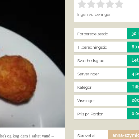
Bedøm denne vare:
IND
1.00
Ingen vurderinger.
30 
Forberedelsestid
60 
Tilberedningstid
Let
Sværhedsgrad
4 p
Serveringer
Til
Kategori
28
Visninger
0.0
Pris pr. Portion
anna-szymi
Skrevet af
se) og kog dem i saltet vand –